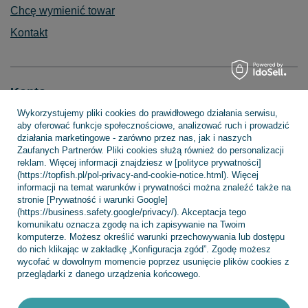
Chcę wymienić towar
Kontakt
Konto
Wykorzystujemy pliki cookies do prawidłowego działania serwisu,
aby oferować funkcje społecznościowe, analizować ruch i prowadzić
działania marketingowe - zarówno przez nas, jak i naszych
Regulaminy
Zaufanych Partnerów. Pliki cookies służą również do personalizacji
reklam. Więcej informacji znajdziesz w [polityce prywatności]
(https://topfish.pl/pol-privacy-and-cookie-notice.html). Więcej
informacji na temat warunków i prywatności można znaleźć także na
INFORMACJE
stronie [Prywatność i warunki Google]
(https://business.safety.google/privacy/). Akceptacja tego
komunikatu oznacza zgodę na ich zapisywanie na Twoim
komputerze. Możesz określić warunki przechowywania lub dostępu
POMOC
do nich klikając w zakładkę „Konfiguracja zgód”. Zgodę możesz
wycofać w dowolnym momencie poprzez usunięcie plików cookies z
przeglądarki z danego urządzenia końcowego.