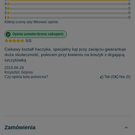
4
0
3
0
2
0
1
0
Kliknij ocenę aby filtrować opinie
Opinia potwierdzona zakupem
5/5
Ciekawy kształt haczyka, specjalny kąt przy zacięciu gwarantuje
duża skuteczność, polecam przy łowieniu na koszyk z drgającą
szczytówką
2015-06-28
Krzysztof, Gdynia
Czy opinia była pomocna?
Tak
0
Nie
0
Zamówienia