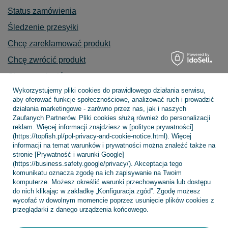
Status zamówienia
Śledzenie przesyłki
Chcę zareklamować produkt
Chcę zwrócić produkt
Chcę wymienić towar
Wykorzystujemy pliki cookies do prawidłowego działania serwisu,
Kontakt
aby oferować funkcje społecznościowe, analizować ruch i prowadzić
działania marketingowe - zarówno przez nas, jak i naszych
Zaufanych Partnerów. Pliki cookies służą również do personalizacji
reklam. Więcej informacji znajdziesz w [polityce prywatności]
Konto
(https://topfish.pl/pol-privacy-and-cookie-notice.html). Więcej
informacji na temat warunków i prywatności można znaleźć także na
stronie [Prywatność i warunki Google]
(https://business.safety.google/privacy/). Akceptacja tego
komunikatu oznacza zgodę na ich zapisywanie na Twoim
Regulaminy
komputerze. Możesz określić warunki przechowywania lub dostępu
do nich klikając w zakładkę „Konfiguracja zgód”. Zgodę możesz
wycofać w dowolnym momencie poprzez usunięcie plików cookies z
przeglądarki z danego urządzenia końcowego.
INFORMACJE