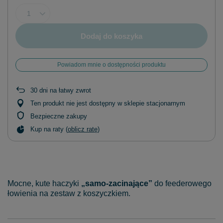
Dodaj do koszyka
Powiadom mnie o dostępności produktu
30
dni na łatwy zwrot
Ten produkt nie jest dostępny w sklepie stacjonarnym
Bezpieczne zakupy
Kup na raty (
oblicz ratę
)
Mocne, kute haczyki
„samo-zacinające”
do feederowego
łowienia na zestaw z koszyczkiem.