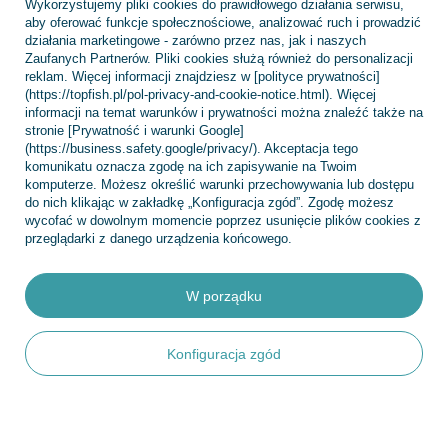
Wykorzystujemy pliki cookies do prawidłowego działania serwisu,
aby oferować funkcje społecznościowe, analizować ruch i prowadzić
działania marketingowe - zarówno przez nas, jak i naszych
Zaufanych Partnerów. Pliki cookies służą również do personalizacji
reklam. Więcej informacji znajdziesz w [polityce prywatności]
Konto
(https://topfish.pl/pol-privacy-and-cookie-notice.html). Więcej
informacji na temat warunków i prywatności można znaleźć także na
stronie [Prywatność i warunki Google]
(https://business.safety.google/privacy/). Akceptacja tego
Regulaminy
komunikatu oznacza zgodę na ich zapisywanie na Twoim
komputerze. Możesz określić warunki przechowywania lub dostępu
do nich klikając w zakładkę „Konfiguracja zgód”. Zgodę możesz
wycofać w dowolnym momencie poprzez usunięcie plików cookies z
INFORMACJE
przeglądarki z danego urządzenia końcowego.
W porządku
POMOC
Konfiguracja zgód
+48 695 775 577
kontakt@topfish.pl