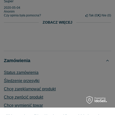
Super
2020-05-04
Anonim
Czy opinia była pomocna?
Tak
0
Nie
0
ZOBACZ WIĘCEJ
Zamówienia
Status zamówienia
Śledzenie przesyłki
Chcę zareklamować produkt
Chcę zwrócić produkt
Chcę wymienić towar
Kontakt