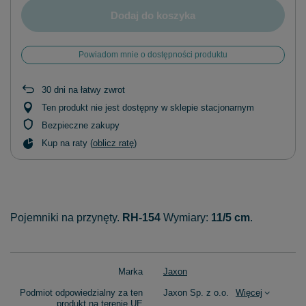
Dodaj do koszyka
Powiadom mnie o dostępności produktu
30
dni na łatwy zwrot
Ten produkt nie jest dostępny w sklepie stacjonarnym
Bezpieczne zakupy
Kup na raty (
oblicz ratę
)
Pojemniki na przynęty.
RH-154
Wymiary:
11/5 cm
.
Marka
Jaxon
Podmiot odpowiedzialny za ten
Jaxon Sp. z o.o.
Więcej
produkt na terenie UE