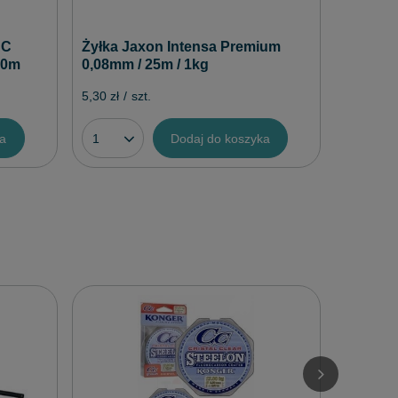
CC
Żyłka Jaxon Intensa Premium
50m
0,08mm / 25m / 1kg
5,30 zł
/
szt.
ka
Dodaj do koszyka
Jaxon 
Profi - 
3,80 zł
/