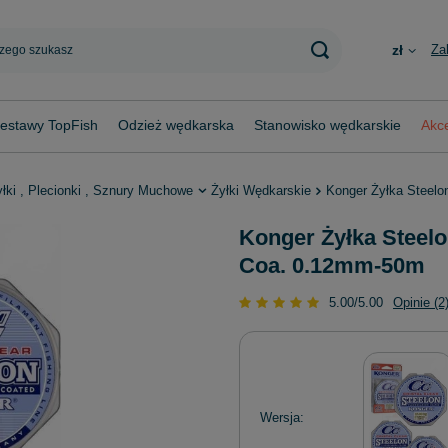
Za
zł
estawy TopFish
Odzież wędkarska
Stanowisko wędkarskie
Akce
yłki , Plecionki , Sznury Muchowe
Żyłki Wędkarskie
Konger Żyłka Steelo
Konger Żyłka Steelo
Coa. 0.12mm-50m
5.00/5.00
Opinie (2
Wersja