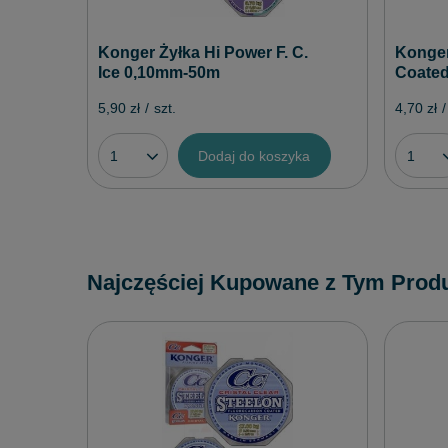
Konger Żyłka Hi Power F. C.
Konger
Ice 0,10mm-50m
Coated
5,90 zł
/
szt.
4,70 zł
/
Dodaj do koszyka
Najczęściej Kupowane z Tym Prod