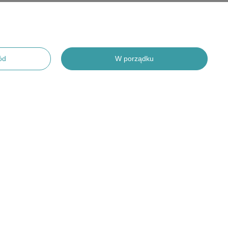
ód
W porządku
adto do pod lodowych łowów
Czy opinia była pomocna?
Tak
0
Nie
0
Czy opinia była pomocna?
Tak
0
Nie
0
CJE
POMOC