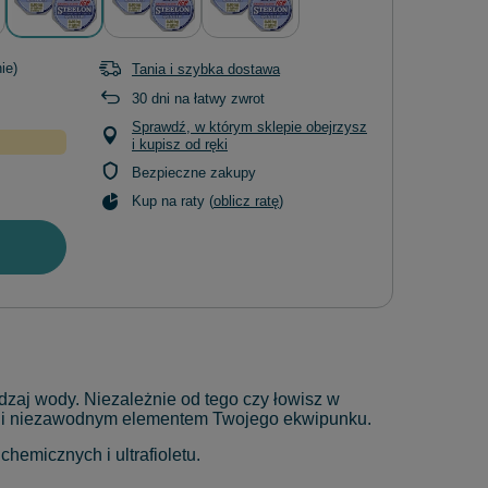
ie)
Tania i szybka dostawa
30
dni na łatwy zwrot
Sprawdź, w którym sklepie obejrzysz
i kupisz od ręki
Bezpieczne zakupy
Kup na raty (
oblicz ratę
)
zaj wody. Niezależnie od tego czy łowisz w
łym i niezawodnym elementem Twojego ekwipunku.
hemicznych i ultrafioletu.