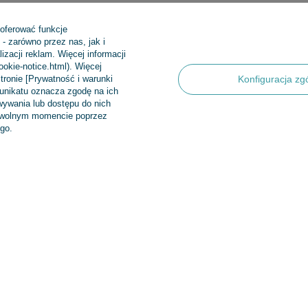
 oferować funkcje
 CC Fluor. Coa. 0.12mm-50m
- zarówno przez nas, jak i
zacji reklam. Więcej informacji
cookie-notice.html). Więcej
5/5
Opinia potwierdzona zakupem
tronie [Prywatność i warunki
Konfiguracja zg
Dobra żyłeczka za rozsądne pieniądze, ilość wystarczająca aż n
munikatu oznacza zgodę na ich
ywania lub dostępu do nich
2017-01-17
Marek, Warszawa
dowolnym momencie poprzez
go.
5/5
Opinia potwierdzona zakupem
2
Super!
0
0
2015-03-01
Andrej, RIMSKE TOPLICE
0
0
Regulaminy
INFORMA