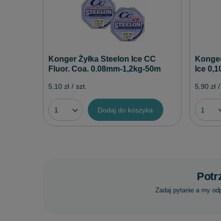
Konger Żyłka Steelon Ice CC
Konger
Fluor. Coa. 0.08mm-1,2kg-50m
Ice 0,
5,10 zł
/
szt.
5,90 zł
/
Dodaj do koszyka
Potr
Zadaj pytanie a my od