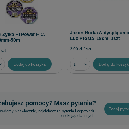
Jaxon Rurka Antysplątani
 Żyłka Hi Power F. C.
Lux Prosta- 18cm- 1szt
10mm-50m
2,00 zł
/
szt.
szt.
Dodaj do koszyka
Dodaj do koszy
zebujesz pomocy? Masz pytania?
Zadaj pyta
powiemy niezwłocznie, najciekawsze pytania i odpowiedzi
publikując dla innych.