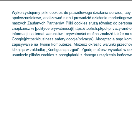
Wykorzystujemy pliki cookies do prawidłowego działania serwisu, aby
Opinie o Konger Żyłka Steelon Ice
społecznościowe, analizować ruch i prowadzić działania marketingowe 
naszych Zaufanych Partnerów. Pliki cookies służą również do personali
5.00
znajdziesz w [polityce prywatności](https://topfish.pl/pol-privacy-and-
informacji na temat warunków i prywatności można znaleźć także na s
Google](https://business.safety.google/privacy/). Akceptacja tego ko
Liczba wystawionych opinii: 2
zapisywanie na Twoim komputerze. Możesz określić warunki przechow
Napisz swoją opinię
klikając w zakładkę „Konfiguracja zgód”. Zgodę możesz wycofać w 
usunięcie plików cookies z przeglądarki z danego urządzenia końcowe
Pokaż tylko opinie potwierdzone zakupem
5
4
3
2
1
Kliknij ocenę aby filtrować opinie
Zamówienia
Konto