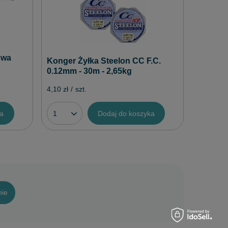
owa
Konger Żyłka Steelon CC F.C.
0.12mm - 30m - 2,65kg
4,10 zł
/
szt.
ka
Dodaj do koszyka
nie