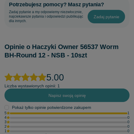
Potrzebujesz pomocy? Masz pytania?
Zadaj pytanie a my odpowiemy niezwłocznie,
Zadaj pytanie
najciekawsze pytania i odpowiedzi publikując
dla innych.
Opinie o Haczyki Owner 56537 Worm
BH-Round 12 - NSB - 10szt
5.00
Liczba wystawionych opinii: 1
Napisz swoją opinię
Pokaż tylko opinie potwierdzone zakupem
5
1
4
0
3
0
2
0
1
0