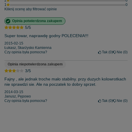
2
0
1
0
Kliknij ocenę aby filtrować opinie
Opinia potwierdzona zakupem
5/5
Super towar, naprawdę godny POLECENIA!!!
2015-02-15
Łukasz, Skarżysko Kamienna
Czy opinia była pomocna?
Tak
0
Nie
0
Opinia niepotwierdzona zakupem
3/5
Fajny , ale jednak troche mało stabilny. przy duzych kolowrotkach
nie sprawdzi sie. Ale na poczatek to dobry sprzet.
2014-03-15
Janusz, Pępowo
Czy opinia była pomocna?
Tak
0
Nie
0