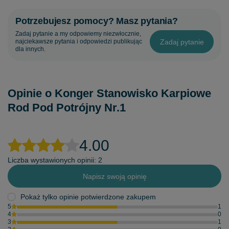
Potrzebujesz pomocy? Masz pytania?
Zadaj pytanie a my odpowiemy niezwłocznie,
Zadaj pytanie
najciekawsze pytania i odpowiedzi publikując
dla innych.
Opinie o Konger Stanowisko Karpiowe
Rod Pod Potrójny Nr.1
4.00
Liczba wystawionych opinii: 2
Napisz swoją opinię
Pokaż tylko opinie potwierdzone zakupem
5
1
4
0
3
1