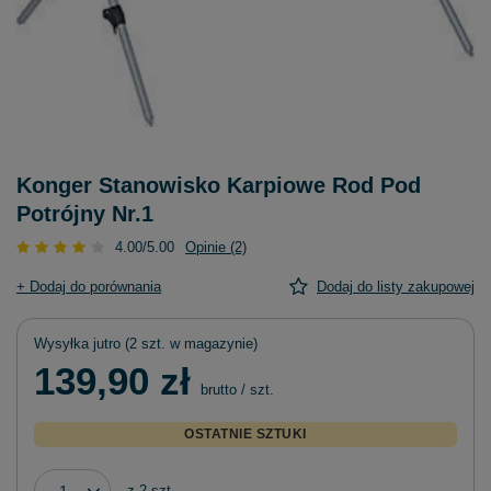
Konger Stanowisko Karpiowe Rod Pod
Potrójny Nr.1
4.00/5.00
Opinie (2)
+ Dodaj do porównania
Dodaj do listy zakupowej
Wysyłka
jutro
(2 szt. w magazynie)
139,90 zł
brutto
/
szt.
OSTATNIE SZTUKI
z
2
szt.