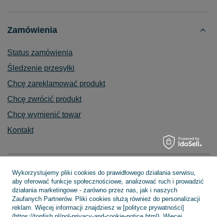
Zamówienia
Status zamówienia
Śledzenie przesyłki
Chcę zareklamować produkt
Chcę zwrócić produkt
Chcę wymienić towar
Kontakt
Konto
Wykorzystujemy pliki cookies do prawidłowego działania serwisu,
aby oferować funkcje społecznościowe, analizować ruch i prowadzić
działania marketingowe - zarówno przez nas, jak i naszych
Zaufanych Partnerów. Pliki cookies służą również do personalizacji
reklam. Więcej informacji znajdziesz w [polityce prywatności]
Regulaminy
(https://topfish.pl/pol-privacy-and-cookie-notice.html). Więcej