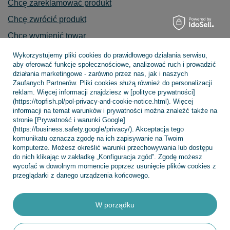
Chcę zareklamować produkt
Chcę zwrócić produkt
Chcę wymienić towar
Kontakt
Wykorzystujemy pliki cookies do prawidłowego działania serwisu,
aby oferować funkcje społecznościowe, analizować ruch i prowadzić
działania marketingowe - zarówno przez nas, jak i naszych
Zaufanych Partnerów. Pliki cookies służą również do personalizacji
reklam. Więcej informacji znajdziesz w [polityce prywatności]
Konto
(https://topfish.pl/pol-privacy-and-cookie-notice.html). Więcej
informacji na temat warunków i prywatności można znaleźć także na
stronie [Prywatność i warunki Google]
(https://business.safety.google/privacy/). Akceptacja tego
Regulaminy
komunikatu oznacza zgodę na ich zapisywanie na Twoim
komputerze. Możesz określić warunki przechowywania lub dostępu
do nich klikając w zakładkę „Konfiguracja zgód”. Zgodę możesz
wycofać w dowolnym momencie poprzez usunięcie plików cookies z
INFORMACJE
przeglądarki z danego urządzenia końcowego.
W porządku
POMOC