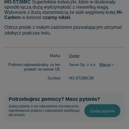
HO-ST26BC
Superlekkie kotwiczki, które w doskonały
sposób łączą dużą wytrzymałość z niewielką wagą.
Wykonane z dużą starannością ze stali węglowej kutej
Hi-
Carbon
w kolorze
czarny nikiel.
Ostrza proste z małym zadziorem pozwalającym utrzymać
zdobycz podczas holu.
Marka
Owner
Podmiot odpowiedzialny za ten
Jaxon Sp. z o.o.
Więcej
produkt na terenie UE
Symbol
HO-ST26BC08
Potrzebujesz pomocy? Masz pytania?
Zadaj pytanie a my odpowiemy niezwłocznie,
Zadaj pytanie
najciekawsze pytania i odpowiedzi publikując
dla innych.