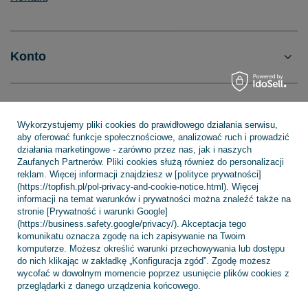
Konto
Regulaminy
Wykorzystujemy pliki cookies do prawidłowego działania serwisu,
aby oferować funkcje społecznościowe, analizować ruch i prowadzić
działania marketingowe - zarówno przez nas, jak i naszych
INFORMACJE
Zaufanych Partnerów. Pliki cookies służą również do personalizacji
reklam. Więcej informacji znajdziesz w [polityce prywatności]
(https://topfish.pl/pol-privacy-and-cookie-notice.html). Więcej
informacji na temat warunków i prywatności można znaleźć także na
stronie [Prywatność i warunki Google]
POMOC
(https://business.safety.google/privacy/). Akceptacja tego
komunikatu oznacza zgodę na ich zapisywanie na Twoim
komputerze. Możesz określić warunki przechowywania lub dostępu
do nich klikając w zakładkę „Konfiguracja zgód”. Zgodę możesz
wycofać w dowolnym momencie poprzez usunięcie plików cookies z
przeglądarki z danego urządzenia końcowego.
+48 695 775 577
kontakt@topfish.pl