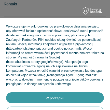
Kontakt
Konto
Wykorzystujemy pliki cookies do prawidłowego działania serwisu,
aby oferować funkcje społecznościowe, analizować ruch i prowadzić
działania marketingowe - zarówno przez nas, jak i naszych
Zaufanych Partnerów. Pliki cookies służą również do personalizacji
Regulaminy
reklam. Więcej informacji znajdziesz w [polityce prywatności]
(https://topfish.pl/pol-privacy-and-cookie-notice.html). Więcej
informacji na temat warunków i prywatności można znaleźć także na
stronie [Prywatność i warunki Google]
(https://business.safety.google/privacy/). Akceptacja tego
INFORMACJE
komunikatu oznacza zgodę na ich zapisywanie na Twoim
komputerze. Możesz określić warunki przechowywania lub dostępu
do nich klikając w zakładkę „Konfiguracja zgód”. Zgodę możesz
wycofać w dowolnym momencie poprzez usunięcie plików cookies z
POMOC
przeglądarki z danego urządzenia końcowego.
W porządku
+48 695 775 577
kontakt@topfish.pl