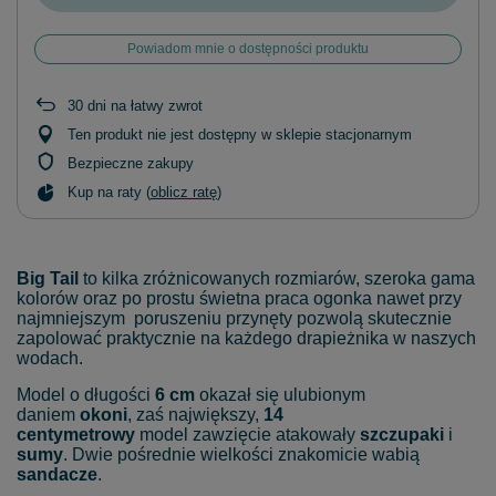
Powiadom mnie o dostępności produktu
30
dni na łatwy zwrot
Ten produkt nie jest dostępny w sklepie stacjonarnym
Bezpieczne zakupy
Kup na raty (
oblicz ratę
)
Big Tail
to kilka zróżnicowanych rozmiarów, szeroka gama
kolorów oraz po prostu świetna praca ogonka nawet przy
najmniejszym poruszeniu przynęty pozwolą skutecznie
zapolować praktycznie na każdego drapieżnika w naszych
wodach.
Model o długości
6 cm
okazał się ulubionym
daniem
okoni
, zaś największy,
14
centymetrowy
model zawzięcie atakowały
szczupaki
i
sumy
. Dwie pośrednie wielkości znakomicie wabią
sandacze
.