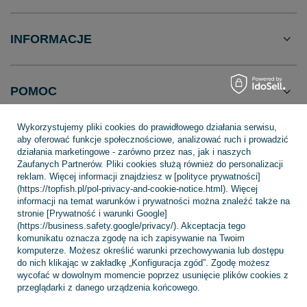
INFORMACJE
POMOC
Wykorzystujemy pliki cookies do prawidłowego działania serwisu,
aby oferować funkcje społecznościowe, analizować ruch i prowadzić
działania marketingowe - zarówno przez nas, jak i naszych
Zaufanych Partnerów. Pliki cookies służą również do personalizacji
+48 695 775 577
kontakt@topfish.pl
reklam. Więcej informacji znajdziesz w [polityce prywatności]
TopFish Sp. z o.o. Sp.k
,
Klasztorna 38
,
83-400
Kościerzyna
(https://topfish.pl/pol-privacy-and-cookie-notice.html). Więcej
informacji na temat warunków i prywatności można znaleźć także na
stronie [Prywatność i warunki Google]
(https://business.safety.google/privacy/). Akceptacja tego
komunikatu oznacza zgodę na ich zapisywanie na Twoim
W sklepie prezentujemy ceny brutto (z VAT).
komputerze. Możesz określić warunki przechowywania lub dostępu
do nich klikając w zakładkę „Konfiguracja zgód”. Zgodę możesz
wycofać w dowolnym momencie poprzez usunięcie plików cookies z
przeglądarki z danego urządzenia końcowego.