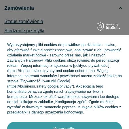
Zamówienia
Status zamówienia
Śledzenie przesyłki
Chcę zareklamować produkt
Wykorzystujemy pliki cookies do prawidłowego działania serwisu,
Chcę zwrócić produkt
aby oferować funkcje społecznościowe, analizować ruch i prowadzić
działania marketingowe - zarówno przez nas, jak i naszych
Chcę wymienić towar
Zaufanych Partnerów. Pliki cookies służą również do personalizacji
reklam. Więcej informacji znajdziesz w [polityce prywatności]
Kontakt
(https://topfish.pl/pol-privacy-and-cookie-notice.html). Więcej
informacji na temat warunków i prywatności można znaleźć także na
stronie [Prywatność i warunki Google]
(https://business.safety.google/privacy/). Akceptacja tego
komunikatu oznacza zgodę na ich zapisywanie na Twoim
Konto
komputerze. Możesz określić warunki przechowywania lub dostępu
do nich klikając w zakładkę „Konfiguracja zgód”. Zgodę możesz
wycofać w dowolnym momencie poprzez usunięcie plików cookies z
przeglądarki z danego urządzenia końcowego.
Regulaminy
W porządku