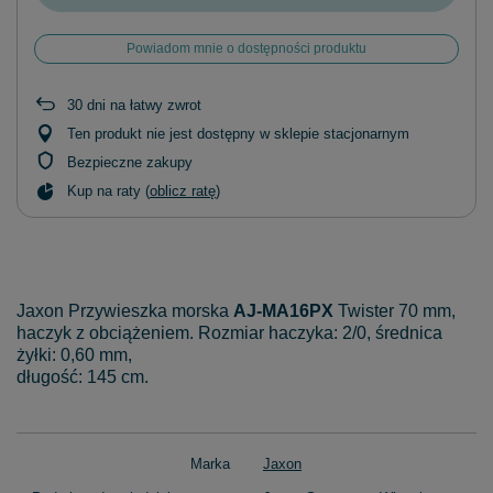
Powiadom mnie o dostępności produktu
30
dni na łatwy zwrot
Ten produkt nie jest dostępny w sklepie stacjonarnym
Bezpieczne zakupy
Kup na raty (
oblicz ratę
)
Jaxon Przywieszka morska
AJ-MA16PX
Twister 70 mm,
haczyk z obciążeniem. Rozmiar haczyka: 2/0, średnica
żyłki: 0,60 mm,
długość: 145 cm.
Marka
Jaxon