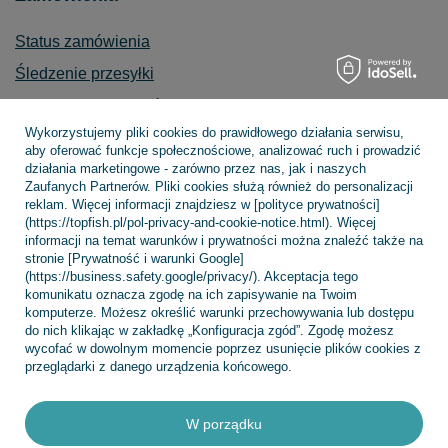
Status zamówienia
Śledzenie przesyłki
Chcę zareklamować produkt
Wykorzystujemy pliki cookies do prawidłowego działania serwisu,
Chcę zwrócić produkt
aby oferować funkcje społecznościowe, analizować ruch i prowadzić
działania marketingowe - zarówno przez nas, jak i naszych
Chcę wymienić towar
Zaufanych Partnerów. Pliki cookies służą również do personalizacji
Kontakt
reklam. Więcej informacji znajdziesz w [polityce prywatności]
(https://topfish.pl/pol-privacy-and-cookie-notice.html). Więcej
informacji na temat warunków i prywatności można znaleźć także na
stronie [Prywatność i warunki Google]
(https://business.safety.google/privacy/). Akceptacja tego
Konto
komunikatu oznacza zgodę na ich zapisywanie na Twoim
komputerze. Możesz określić warunki przechowywania lub dostępu
do nich klikając w zakładkę „Konfiguracja zgód”. Zgodę możesz
wycofać w dowolnym momencie poprzez usunięcie plików cookies z
Regulaminy
przeglądarki z danego urządzenia końcowego.
W porządku
INFORMACJE