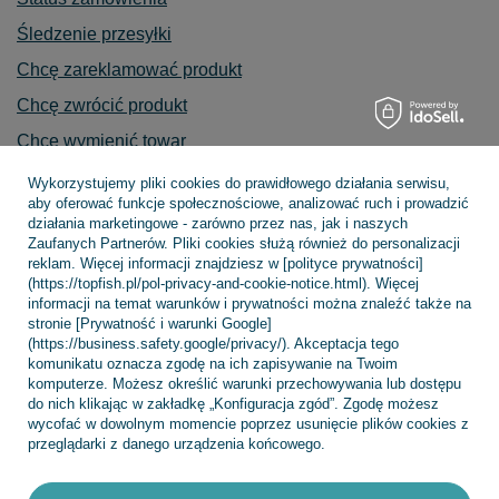
Śledzenie przesyłki
Chcę zareklamować produkt
Chcę zwrócić produkt
Chcę wymienić towar
Kontakt
Wykorzystujemy pliki cookies do prawidłowego działania serwisu,
aby oferować funkcje społecznościowe, analizować ruch i prowadzić
działania marketingowe - zarówno przez nas, jak i naszych
Zaufanych Partnerów. Pliki cookies służą również do personalizacji
reklam. Więcej informacji znajdziesz w [polityce prywatności]
Konto
(https://topfish.pl/pol-privacy-and-cookie-notice.html). Więcej
informacji na temat warunków i prywatności można znaleźć także na
stronie [Prywatność i warunki Google]
(https://business.safety.google/privacy/). Akceptacja tego
Regulaminy
komunikatu oznacza zgodę na ich zapisywanie na Twoim
komputerze. Możesz określić warunki przechowywania lub dostępu
do nich klikając w zakładkę „Konfiguracja zgód”. Zgodę możesz
wycofać w dowolnym momencie poprzez usunięcie plików cookies z
INFORMACJE
przeglądarki z danego urządzenia końcowego.