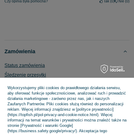
Czy opinia była pomocna?
Tak
0
Nie
0
Zamówienia
Status zamówienia
Śledzenie przesyłki
Chcę zareklamować produkt
Wykorzystujemy pliki cookies do prawidłowego działania serwisu,
aby oferować funkcje społecznościowe, analizować ruch i prowadzić
Chcę zwrócić produkt
działania marketingowe - zarówno przez nas, jak i naszych
Chcę wymienić towar
Zaufanych Partnerów. Pliki cookies służą również do personalizacji
reklam. Więcej informacji znajdziesz w [polityce prywatności]
Kontakt
(https://topfish.pl/pol-privacy-and-cookie-notice.html). Więcej
informacji na temat warunków i prywatności można znaleźć także na
stronie [Prywatność i warunki Google]
(https://business.safety.google/privacy/). Akceptacja tego