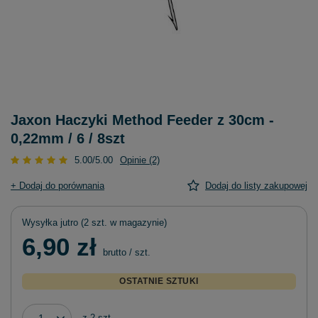
Jaxon Haczyki Method Feeder z 30cm -
0,22mm / 6 / 8szt
5.00/5.00
Opinie (2)
+ Dodaj do porównania
Dodaj do listy zakupowej
Wysyłka
jutro
(2 szt. w magazynie)
6,90 zł
brutto
/
szt.
OSTATNIE SZTUKI
z
2
szt.