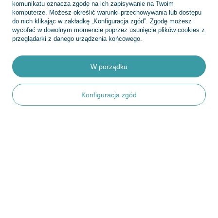
komunikatu oznacza zgodę na ich zapisywanie na Twoim
Konto
komputerze. Możesz określić warunki przechowywania lub dostępu
do nich klikając w zakładkę „Konfiguracja zgód”. Zgodę możesz
wycofać w dowolnym momencie poprzez usunięcie plików cookies z
przeglądarki z danego urządzenia końcowego.
Regulaminy
W porządku
INFORMACJE
Konfiguracja zgód
POMOC
+48 695 775 577
kontakt@topfish.pl
TopFish Sp. z o.o. Sp.k
,
Klasztorna 38
,
83-400
Kościerzyna