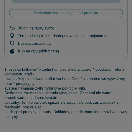
Powiadom mnie o dostępności produktu
30
dni na łatwy zwrot
Ten produkt nie jest dostępny w sklepie stacjonarnym
Bezpieczne zakupy
Kup na raty (
oblicz ratę
)
1 łożysko kulkowe *przedni hamulec wielotarczowy * obudowa i rotor z
kompozytu grafi -
towego *szpula główna grafi towa Long Cast * komputerowo wyważony
rotor * precyzyjny
system nawijania żyłki *tytanowe pokrycie rolki.
Doskonałe rozwiązanie w atrakcyjnej cenie. Czasami nie warto
inwestować ponad rzeczywiste
potrzeby. Ten kołowrotek spisze sie wspaniale podczas zasiadek z
feederem, pozwalając
na długie i precyzyjne rzuty. Dokładny, przedni hamulec umożliwi pewny
hol ryby.