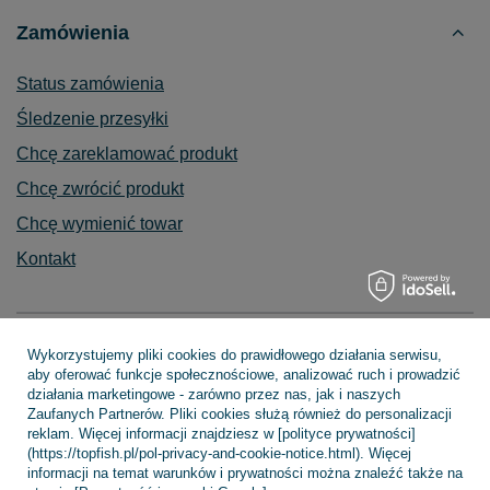
Zamówienia
Status zamówienia
Śledzenie przesyłki
Chcę zareklamować produkt
Chcę zwrócić produkt
Chcę wymienić towar
Kontakt
Konto
Wykorzystujemy pliki cookies do prawidłowego działania serwisu,
aby oferować funkcje społecznościowe, analizować ruch i prowadzić
działania marketingowe - zarówno przez nas, jak i naszych
Zaufanych Partnerów. Pliki cookies służą również do personalizacji
reklam. Więcej informacji znajdziesz w [polityce prywatności]
Regulaminy
(https://topfish.pl/pol-privacy-and-cookie-notice.html). Więcej
informacji na temat warunków i prywatności można znaleźć także na