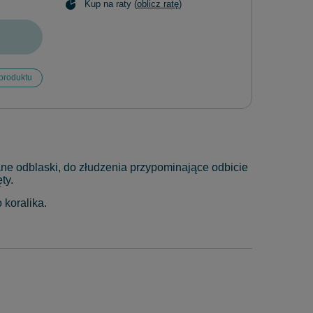
Kup na raty (
oblicz ratę
)
produktu
ne odblaski, do złudzenia przypominające odbicie
ty.
 koralika.