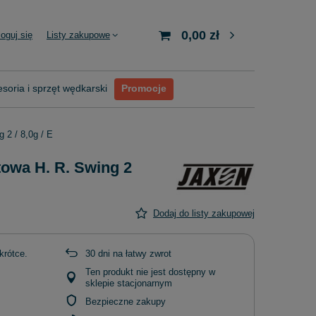
0,00 zł
loguj się
Listy zakupowe
soria i sprzęt wędkarski
Promocje
 2 / 8,0g / E
owa H. R. Swing 2
Dodaj do listy zakupowej
krótce
30
dni na łatwy zwrot
Ten produkt nie jest dostępny w
sklepie stacjonarnym
Bezpieczne zakupy