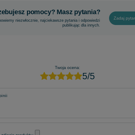
zebujesz pomocy? Masz pytania?
Zadaj pyta
powiemy niezwłocznie, najciekawsze pytania i odpowiedzi
publikując dla innych.
Twoja ocena:
5/5
inii