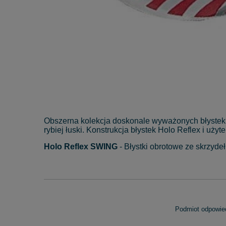
Obszerna kolekcja doskonale wyważonych błystek o
rybiej łuski. Konstrukcja błystek Holo Reflex i uży
Holo Reflex SWING
- Błystki obrotowe ze skrzyde
Podmiot odpowied