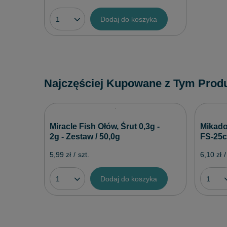
Dodaj do koszyka
Najczęściej Kupowane z Tym Prod
Miracle Fish Ołów, Śrut 0,3g -
Mikado
2g - Zestaw / 50,0g
FS-25cm
5,99 zł
/
szt.
6,10 zł
/
Dodaj do koszyka