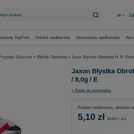
Za
zł
estawy TopFish
Odzież wędkarska
Stanowisko wędkarskie
Akce
Przynęty Sztuczne
Błystki Obrotowe
Jaxon Błystka Obrotowa H. R. Swing
Jaxon Błystka Obrot
/ 8,0g / E
+ Dodaj do porównania
Produkt niedostepny, dostawa w
5,10 zł
brutto
/
szt.