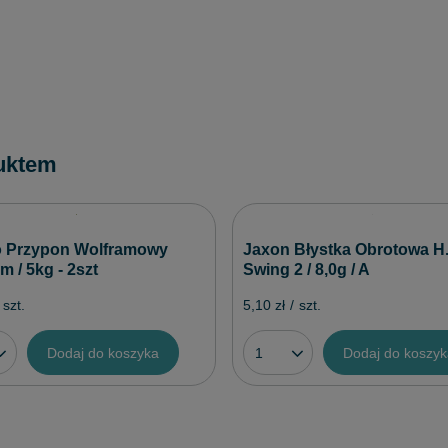
uktem
 Przypon Wolframowy
Jaxon Błystka Obrotowa H.
 / 5kg - 2szt
Swing 2 / 8,0g / A
szt.
5,10 zł
/
szt.
Dodaj do koszyka
Dodaj do koszy