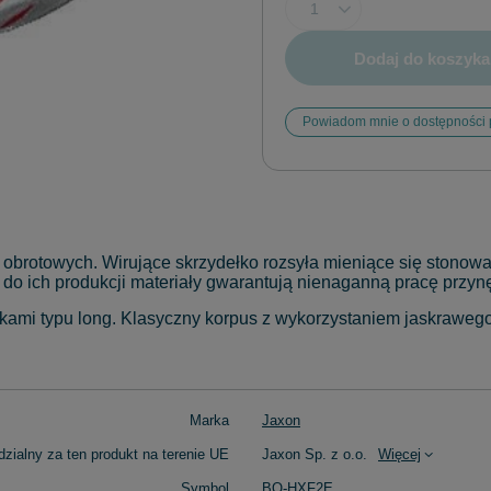
Dodaj do koszyka
Powiadom mnie o dostępności 
brotowych. Wirujące skrzydełko rozsyła mieniące się stonowa
te do ich produkcji materiały gwarantują nienaganną pracę przynę
łkami typu long. Klasyczny korpus z wykorzystaniem jaskrawego
Marka
Jaxon
zialny za ten produkt na terenie UE
Jaxon Sp. z o.o.
Więcej
Symbol
BO-HXF2E