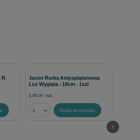
Jaxon 
 R.
Jaxon Rurka Antysplątaniowa
Premium
Lux Wygięta - 18cm - 1szt
6,60 zł
/
2,00 zł
/
szt.
ka
Dodaj do koszyka