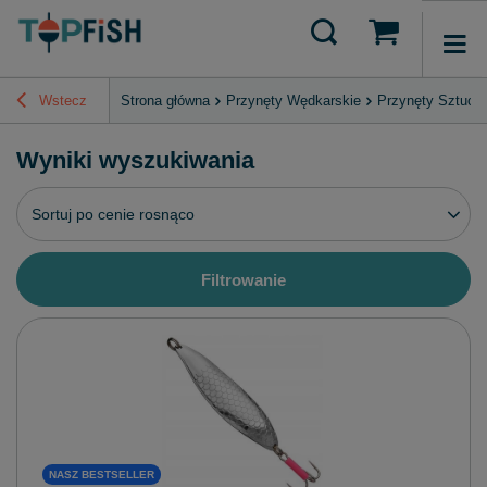
Wstecz
Strona główna
Przynęty Wędkarskie
Przynęty Sztucz
Wyniki wyszukiwania
Zmień sortowanie
Sortuj po cenie rosnąco
Filtrowanie
NASZ BESTSELLER