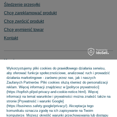
Śledzenie przesyłki
Chcę zareklamować produkt
Chcę zwrócić produkt
Chcę wymienić towar
Kontakt
Konto
Wykorzystujemy pliki cookies do prawidłowego działania serwisu,
aby oferować funkcje społecznościowe, analizować ruch i prowadzić
działania marketingowe - zarówno przez nas, jak i naszych
Regulaminy
Zaufanych Partnerów. Pliki cookies służą również do personalizacji
reklam. Więcej informacji znajdziesz w [polityce prywatności]
(https://topfish.pl/pol-privacy-and-cookie-notice.html). Więcej
informacji na temat warunków i prywatności można znaleźć także na
INFORMACJE
stronie [Prywatność i warunki Google]
(https://business.safety.google/privacy/). Akceptacja tego
komunikatu oznacza zgodę na ich zapisywanie na Twoim
komputerze. Możesz określić warunki przechowywania lub dostępu