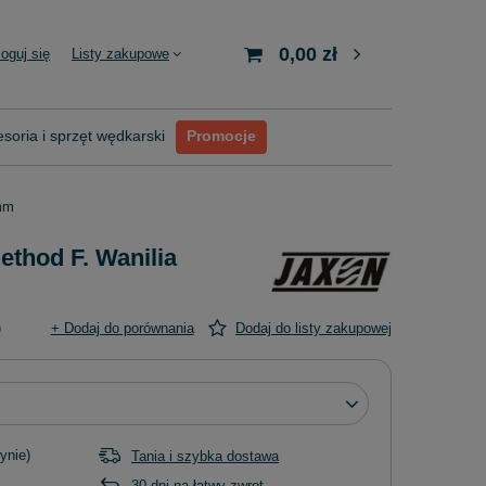
0,00 zł
loguj się
Listy zakupowe
soria i sprzęt wędkarski
Promocje
0mm
ethod F. Wanilia
)
+ Dodaj do porównania
Dodaj do listy zakupowej
ynie)
Tania i szybka dostawa
30
dni na łatwy zwrot