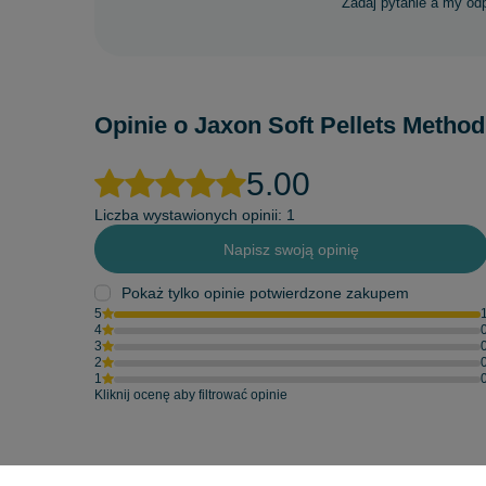
Zadaj pytanie a my od
Opinie o Jaxon Soft Pellets Method
5.00
Liczba wystawionych opinii: 1
Napisz swoją opinię
Pokaż tylko opinie potwierdzone zakupem
5
4
3
2
1
Kliknij ocenę aby filtrować opinie