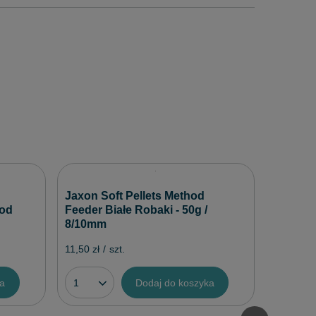
Jaxon S
Jaxon Soft Pellets Method
Halibut
hod
Feeder Białe Robaki - 50g /
8/10mm
11,50 zł
/
11,50 zł
/
szt.
ka
Dodaj do koszyka