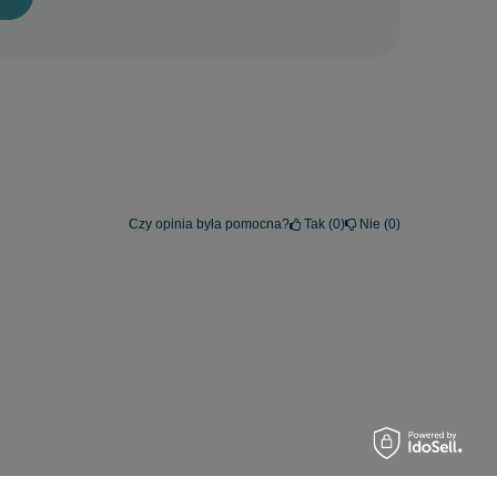
Czy opinia była pomocna?
Tak
0
Nie
0