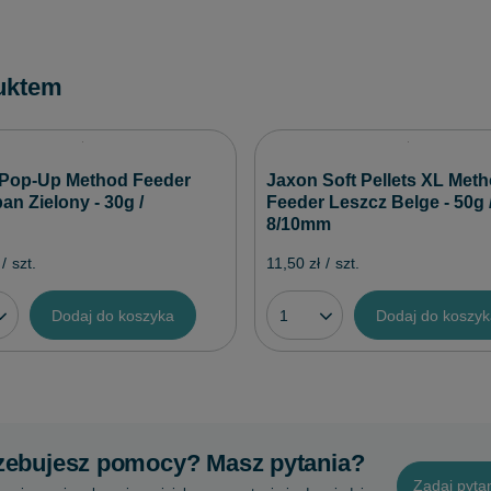
uktem
Pop-Up Method Feeder
Jaxon Soft Pellets XL Met
an Zielony - 30g /
Feeder Leszcz Belge - 50g 
8/10mm
/
szt.
11,50 zł
/
szt.
Dodaj do koszyka
Dodaj do koszy
zebujesz pomocy? Masz pytania?
Zadaj pyta