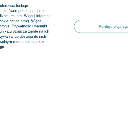
 oferować funkcje
- zarówno przez nas, jak i
Regulaminy
INFORMA
zacji reklam. Więcej informacji
cookie-notice.html). Więcej
tronie [Prywatność i warunki
Konfiguracja zg
Informacje o sklepie
Nowości
munikatu oznacza zgodę na ich
ywania lub dostępu do nich
Wysyłka
Bestsellery
dowolnym momencie poprzez
Sposoby płatności i prowizje
Promocje
go.
produktów
Regulamin
Aktualności
Polityka prywatności
Odstąpienie od umowy
Zarządzaj plikami cookie
 Sp.k
,
Klasztorna 38
,
83-400
Kościerzyna