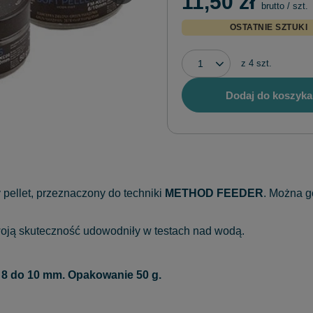
11,50 zł
brutto
/
szt.
OSTATNIE SZTUKI
z
4
szt.
Dodaj do koszyka
pellet, przeznaczony do techniki
METHOD FEEDER
. Można g
swoją skuteczność udowodniły w testach nad wodą.
 8 do 10 mm. Opakowanie 50 g.