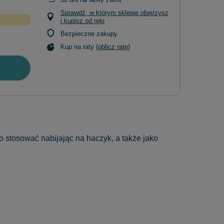
Sprawdź, w którym sklepie obejrzysz
i kupisz od ręki
Bezpieczne zakupy
Kup na raty (
oblicz ratę
)
o stosować nabijając na haczyk, a także jako