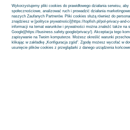
Wykorzystujemy pliki cookies do prawidłowego działania serwisu, aby
społecznościowe, analizować ruch i prowadzić działania marketingowe 
Zamówienia
Konto
naszych Zaufanych Partnerów. Pliki cookies służą również do personali
znajdziesz w [polityce prywatności](https://topfish.pl/pol-privacy-and-
informacji na temat warunków i prywatności można znaleźć także na s
Status zamówienia
Zarejestruj się
Google](https://business.safety.google/privacy/). Akceptacja tego ko
zapisywanie na Twoim komputerze. Możesz określić warunki przechow
Śledzenie przesyłki
Koszyk
klikając w zakładkę „Konfiguracja zgód”. Zgodę możesz wycofać w 
Chcę zareklamować produkt
Listy zakupowe
usunięcie plików cookies z przeglądarki z danego urządzenia końcowe
Chcę zwrócić produkt
Lista zakupionych 
Chcę wymienić towar
Historia transakcji
Kontakt
Moje rabaty
Newsletter
+48 695 775 577
kontakt@topfish.pl
TopFish Sp. z o.o.
W sklepie prezentujemy ceny brutto (z VAT).