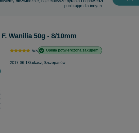
powiemy niezwłocznie, najciekawsze pytania i odpowiedzi
publikując dla innych.
 F. Wanilia 50g - 8/10mm
5/5
Opinia potwierdzona zakupem
2017-06-18
Łukasz, Szczepanów
1
0
0
0
0