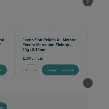
Zestaw 2
hod
Jaxon Soft Pellets XL Method
Kulek P
/
Feeder Marcepan Zielony -
głowice
50g / 8/10mm
10,00 zł
/
11,50 zł
/
szt.
ka
Dodaj do koszyka
nie