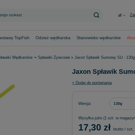
Za
zł
estawy TopFish
Odzież wędkarska
Stanowisko wędkarskie
Akce
pławiki Wędkarskie
Spławiki Żywcowe
Jaxon Spławik Sumowy SU - 130g
Jaxon Spławik Sum
+ Dodaj do porównania
Wersja
130g
Wysyłka
jutro
(1 szt. w magazyn
17,30 zł
brutto
/
szt.