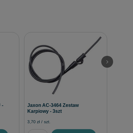
Jaxon A
Wędkar
3,90 zł
/
 -
Jaxon AC-3464 Zestaw
Karpiowy - 3szt
3,70 zł
/
szt.