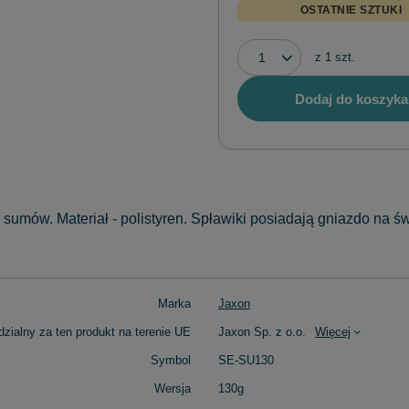
OSTATNIE SZTUKI
z
1
szt.
Dodaj do koszyka
sumów. Materiał - polistyren. Spławiki posiadają gniazdo na ś
Marka
Jaxon
zialny za ten produkt na terenie UE
Jaxon Sp. z o.o.
Więcej
Symbol
SE-SU130
Wersja
130g