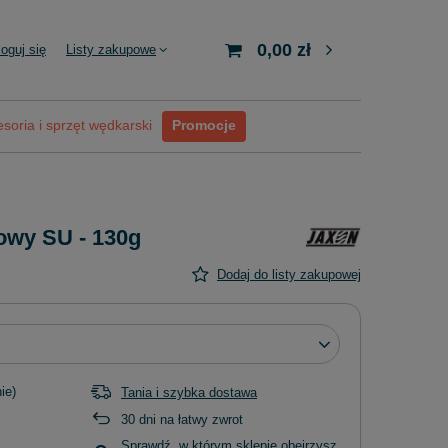
0,00 zł
loguj się
Listy zakupowe
soria i sprzęt wędkarski
Promocje
owy SU - 130g
Dodaj do listy zakupowej
ie)
Tania i szybka dostawa
30
dni na łatwy zwrot
Sprawdź, w którym sklepie obejrzysz