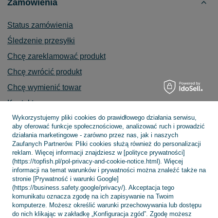
Zamówienia
Status zamówienia
Śledzenie przesyłki
Chcę zareklamować produkt
Chcę zwrócić produkt
Chcę wymienić towar
Kontakt
Wykorzystujemy pliki cookies do prawidłowego działania serwisu,
aby oferować funkcje społecznościowe, analizować ruch i prowadzić
działania marketingowe - zarówno przez nas, jak i naszych
Zaufanych Partnerów. Pliki cookies służą również do personalizacji
Konto
reklam. Więcej informacji znajdziesz w [polityce prywatności]
(https://topfish.pl/pol-privacy-and-cookie-notice.html). Więcej
informacji na temat warunków i prywatności można znaleźć także na
stronie [Prywatność i warunki Google]
Regulaminy
(https://business.safety.google/privacy/). Akceptacja tego
komunikatu oznacza zgodę na ich zapisywanie na Twoim
komputerze. Możesz określić warunki przechowywania lub dostępu
do nich klikając w zakładkę „Konfiguracja zgód”. Zgodę możesz