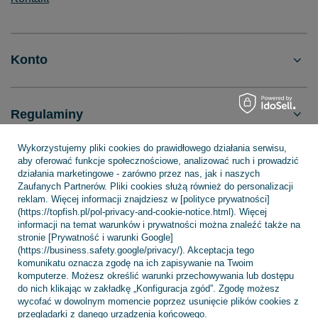
Konto
Regulaminy
Wykorzystujemy pliki cookies do prawidłowego działania serwisu,
aby oferować funkcje społecznościowe, analizować ruch i prowadzić
INFORMACJE
działania marketingowe - zarówno przez nas, jak i naszych
Zaufanych Partnerów. Pliki cookies służą również do personalizacji
reklam. Więcej informacji znajdziesz w [polityce prywatności]
(https://topfish.pl/pol-privacy-and-cookie-notice.html). Więcej
POMOC
informacji na temat warunków i prywatności można znaleźć także na
stronie [Prywatność i warunki Google]
(https://business.safety.google/privacy/). Akceptacja tego
komunikatu oznacza zgodę na ich zapisywanie na Twoim
komputerze. Możesz określić warunki przechowywania lub dostępu
do nich klikając w zakładkę „Konfiguracja zgód”. Zgodę możesz
wycofać w dowolnym momencie poprzez usunięcie plików cookies z
+48 695 775 577
kontakt@topfish.pl
przeglądarki z danego urządzenia końcowego.