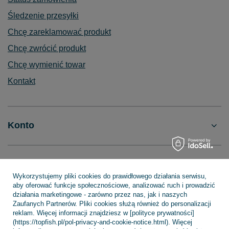
Śledzenie przesyłki
Chcę zareklamować produkt
Chcę zwrócić produkt
Chcę wymienić towar
Kontakt
Konto
Regulaminy
Wykorzystujemy pliki cookies do prawidłowego działania serwisu,
aby oferować funkcje społecznościowe, analizować ruch i prowadzić
działania marketingowe - zarówno przez nas, jak i naszych
INFORMACJE
Zaufanych Partnerów. Pliki cookies służą również do personalizacji
reklam. Więcej informacji znajdziesz w [polityce prywatności]
(https://topfish.pl/pol-privacy-and-cookie-notice.html). Więcej