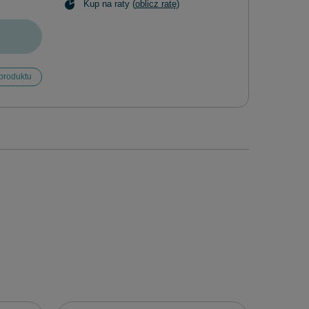
Kup na raty (
oblicz ratę
)
produktu