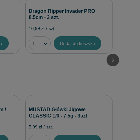
Mikado 
Dragon Ripper Invader PRO
3.5cm / 
8.5cm - 3 szt.
6,99 zł
/
10,99 zł
/
szt.
ka
Dodaj do koszyka
Jaxon W
m /
MUSTAD Główki Jigowe
9,0cm -
CLASSIC 1/0 - 7.5g - 3szt
21,60 zł
/
5,99 zł
/
szt.