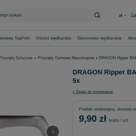
Za
zł
estawy TopFish
Odzież wędkarska
Stanowisko wędkarskie
Akce
Przynęty Sztuczne
Przynęty Gumowe Nieuzbrojone
DRAGON Ripper BAN
DRAGON Ripper BAN
5x
+ Dodaj do porównania
Produkt niedostepny, dostawa w
9,90 zł
brutto
/
szt.