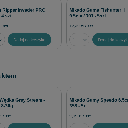
 Ripper Invader PRO
Mikado Guma Fishunter II
 4 szt.
9.5cm / 301 - 5szt
/
szt.
12,49 zł
/
szt.
Dodaj do koszyka
Dodaj do koszy
uktem
Wędka Grey Stream -
Mikado Gumy Speedo 6.5c
 8-30g
358 - 5x
ł
/
szt.
9,99 zł
/
szt.