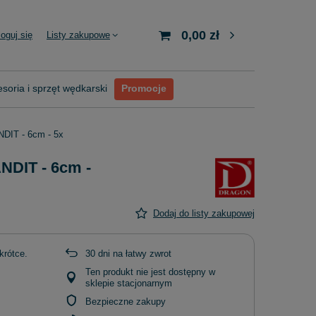
0,00 zł
loguj się
Listy zakupowe
soria i sprzęt wędkarski
Promocje
DIT - 6cm - 5x
DIT - 6cm -
Dodaj do listy zakupowej
krótce
30
dni na łatwy zwrot
Ten produkt nie jest dostępny w
sklepie stacjonarnym
Bezpieczne zakupy