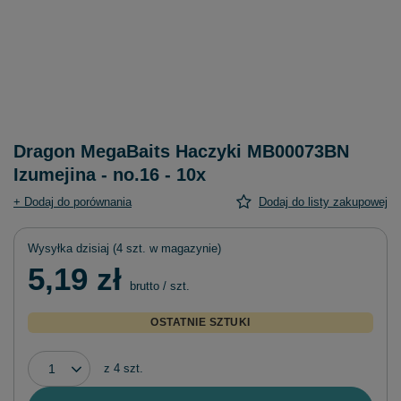
Dragon MegaBaits Haczyki MB00073BN
Izumejina - no.16 - 10x
+ Dodaj do porównania
Dodaj do listy zakupowej
Wysyłka
dzisiaj
(4 szt. w magazynie)
5,19 zł
brutto
/
szt.
OSTATNIE SZTUKI
z
4
szt.