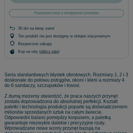
Powiadom mnie o dostępności produktu
30
dni na łatwy zwrot
Ten produkt nie jest dostępny w sklepie stacjonarnym
Bezpieczne zakupy
Kup na raty (
oblicz ratę
)
Seria standardowych błystek obrotowych. Rozmiary 1, 2 i 3
doskonałe do połowu pstrągów, okoni i kleni a rozmiary 4
do 6 sandaczy, szczupaków i łososi.
Z dumą możemy stwierdzić, że praca naszych przynęt
została doprowadzona do absolutnej perfekcji. Kształt
paletki i technologia produkcji poparte są doświadczeniem
milionów sprzedanych sztuk na całym świecie.
Odpowiedni balans pomiędzy korpusem, a paletką
gwarantuje niezwykle dalekie i precyzyjne rzuty.
Wprowadzane nowe wzory przynęt bazują na