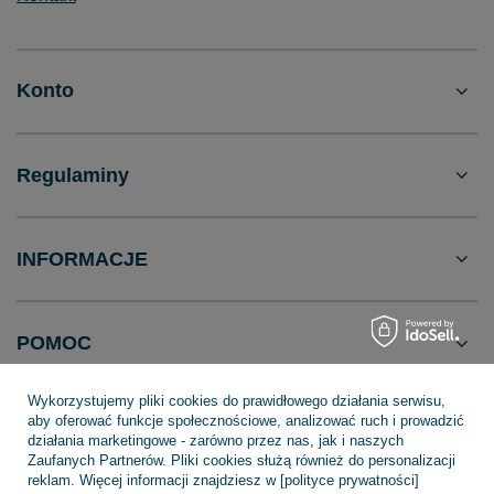
Konto
Regulaminy
INFORMACJE
POMOC
Wykorzystujemy pliki cookies do prawidłowego działania serwisu,
aby oferować funkcje społecznościowe, analizować ruch i prowadzić
działania marketingowe - zarówno przez nas, jak i naszych
Zaufanych Partnerów. Pliki cookies służą również do personalizacji
+48 695 775 577
kontakt@topfish.pl
reklam. Więcej informacji znajdziesz w [polityce prywatności]