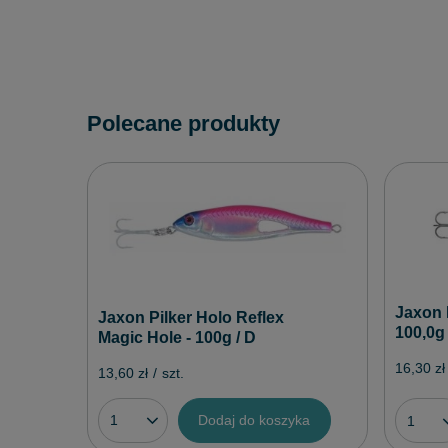
Polecane produkty
Jaxon P
Jaxon Pilker Holo Reflex
100,0g 
Magic Hole - 100g / D
16,30 zł
13,60 zł
/
szt.
Dodaj do koszyka