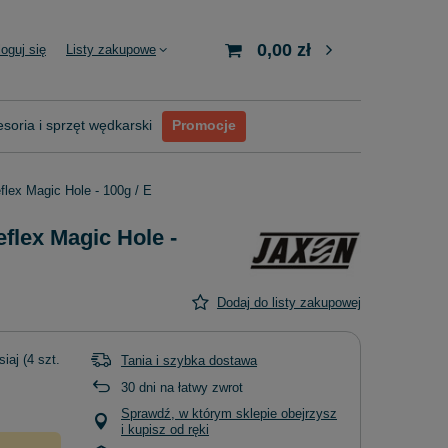
0,00 zł
loguj się
Listy zakupowe
soria i sprzęt wędkarski
Promocje
flex Magic Hole - 100g / E
flex Magic Hole -
Dodaj do listy zakupowej
siaj
(4 szt.
Tania i szybka dostawa
30
dni na łatwy zwrot
Sprawdź, w którym sklepie obejrzysz
i kupisz od ręki