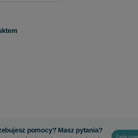
uktem
zebujesz pomocy? Masz pytania?
Zadaj pyta