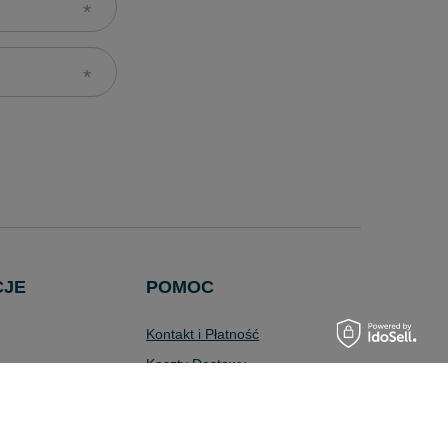
CJE
POMOC
Kontakt i Płatność
Koszty Dostawy
Wyszukiwarka
Zaawansowana
Pytania i Odpowiedzi