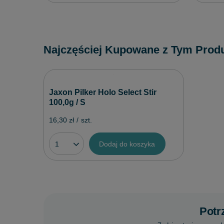
Najczęściej Kupowane z Tym Prod
Jaxon Pilker Holo Select Stir
100,0g / S
16,30 zł
/
szt.
Dodaj do koszyka
Potr