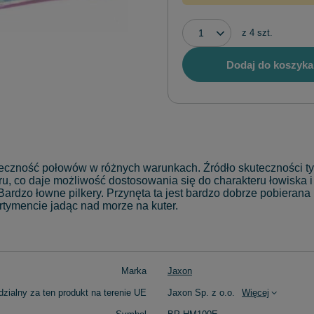
z
4
szt.
Dodaj do koszyka
teczność połowów w różnych warunkach. Źródło skuteczności ty
ru, co daje możliwość dostosowania się do charakteru łowiska i
dzo łowne pilkery. Przynęta ta jest bardzo dobrze pobierana pr
tymencie jadąc nad morze na kuter.
Marka
Jaxon
zialny za ten produkt na terenie UE
Jaxon Sp. z o.o.
Więcej