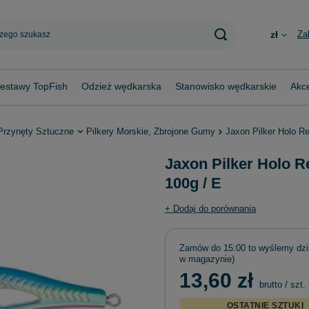
Za
zł
estawy TopFish
Odzież wędkarska
Stanowisko wędkarskie
Akce
Przynęty Sztuczne
Pilkery Morskie, Zbrojone Gumy
Jaxon Pilker Holo Re
Jaxon Pilker Holo Re
100g / E
+ Dodaj do porównania
Zamów do
15:00 to wyślemy dzi
w magazynie)
13,60 zł
brutto
/
szt.
OSTATNIE SZTUKI