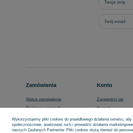
Twoje imię
Twój email
Zamówienia
Konto
Status zamówienia
Zarejestruj się
Śledzenie przesyłki
Koszyk
Chcę zareklamować produkt
Listy zakupowe
Wykorzystujemy pliki cookies do prawidłowego działania serwisu, aby
społecznościowe, analizować ruch i prowadzić działania marketingowe 
Chcę zwrócić produkt
Lista zakupionych 
naszych Zaufanych Partnerów. Pliki cookies służą również do personali