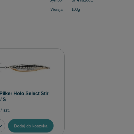
Symbol
BP-HM100E
Wersja
100g
ilker Holo Select Stir
/ S
/
szt.
Dodaj do koszyka