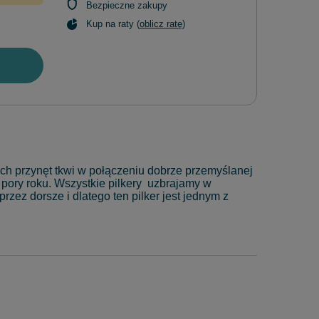
Bezpieczne zakupy
Kup na raty (
oblicz ratę
)
ch przynęt tkwi w połączeniu dobrze przemyślanej
 pory roku. Wszystkie pilkery uzbrajamy w
zez dorsze i dlatego ten pilker jest jednym z