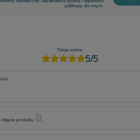
powiemy niezwłocznie, najciekawsze pytania i odpowiedzi
publikując dla innych.
Twoja ocena:
5/5
inii
zdjęcie produktu: