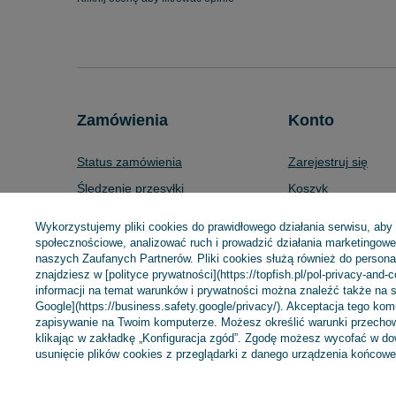
Zamówienia
Konto
Status zamówienia
Zarejestruj się
Śledzenie przesyłki
Koszyk
Chcę zareklamować produkt
Listy zakupowe
Wykorzystujemy pliki cookies do prawidłowego działania serwisu, aby
Chcę zwrócić produkt
Lista zakupionych 
społecznościowe, analizować ruch i prowadzić działania marketingowe 
naszych Zaufanych Partnerów. Pliki cookies służą również do personali
Chcę wymienić towar
Historia transakcji
znajdziesz w [polityce prywatności](https://topfish.pl/pol-privacy-and-
informacji na temat warunków i prywatności można znaleźć także na s
Kontakt
Moje rabaty
Google](https://business.safety.google/privacy/). Akceptacja tego ko
Newsletter
zapisywanie na Twoim komputerze. Możesz określić warunki przechow
klikając w zakładkę „Konfiguracja zgód”. Zgodę możesz wycofać w 
usunięcie plików cookies z przeglądarki z danego urządzenia końcowe
+48 695 775 577
kontakt@topfish.pl
TopFish Sp. z o.o.