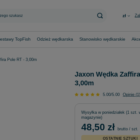
Za
zł
estawy TopFish
Odzież wędkarska
Stanowisko wędkarskie
Akce
ira Pole RT - 3,00m
Jaxon Wędka Zaffira
3,00m
5.00/5.00
Opinie (1
Wysyłka
w poniedziałek
(1 szt. 
magazynie)
48,50 zł
brutto
/
szt.
OSTATNIE SZTUKI