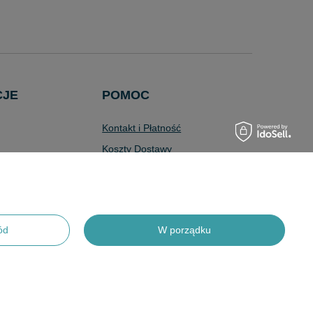
CJE
POMOC
Kontakt i Płatność
Koszty Dostawy
Wyszukiwarka
Zaawansowana
Pytania i Odpowiedzi
Program Lojalnościowy
ód
W porządku
Odstąpienie od Umowy