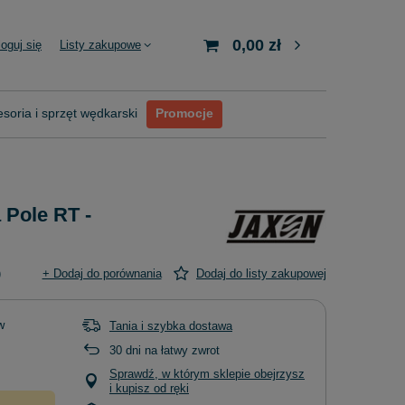
0,00 zł
loguj się
Listy zakupowe
soria i sprzęt wędkarski
Promocje
 Pole RT -
)
+ Dodaj do porównania
Dodaj do listy zakupowej
w
Tania i szybka dostawa
30
dni na łatwy zwrot
Sprawdź, w którym sklepie obejrzysz
i kupisz od ręki