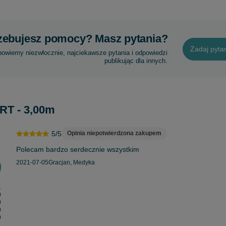
zebujesz pomocy? Masz pytania?
Zadaj pyta
powiemy niezwłocznie, najciekawsze pytania i odpowiedzi
publikując dla innych.
 RT - 3,00m
5/5
Opinia niepotwierdzona zakupem
Polecam bardzo serdecznie wszystkim
2021-07-05
Gracjan, Medyka
1
0
0
0
0