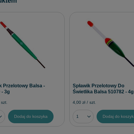
uktem
k Przelotowy Balsa -
Spławik Przelotowy Do
 - 3g
Świetlika Balsa 510782 - 4g
szt.
4,00 zł
/
szt.
Dodaj do koszyka
Dodaj do koszy