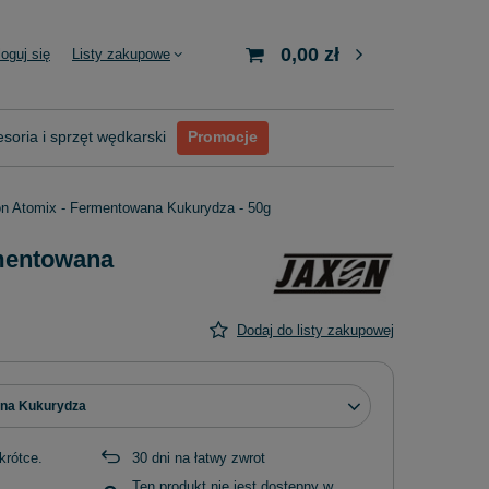
0,00 zł
loguj się
Listy zakupowe
soria i sprzęt wędkarski
Promocje
n Atomix - Fermentowana Kukurydza - 50g
mentowana
Dodaj do listy zakupowej
na Kukurydza
krótce
30
dni na łatwy zwrot
Ten produkt nie jest dostępny w