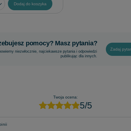
Dodaj do koszyka
zebujesz pomocy? Masz pytania?
Zadaj pyta
powiemy niezwłocznie, najciekawsze pytania i odpowiedzi
publikując dla innych.
Twoja ocena:
5/5
inii