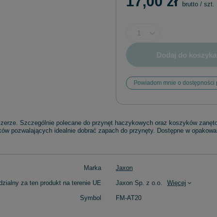
17,00 zł
brutto
/
szt.
Dodaj do koszyka
Powiadom mnie o dostępności 
erze. Szczególnie polecane do przynęt haczykowych oraz koszyków zanęto
aków pozwalających idealnie dobrać zapach do przynęty. Dostępne w opakowa
Marka
Jaxon
zialny za ten produkt na terenie UE
Jaxon Sp. z o.o.
Więcej
Symbol
FM-AT20