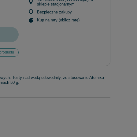
sklepie stacjonarnym
Bezpieczne zakupy
Kup na raty (
oblicz ratę
)
produktu
wych. Testy nad wodą udowodniły, że stosowanie Atomixa
niach 50 g.