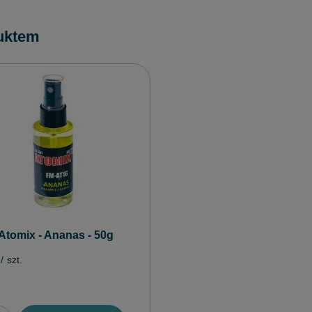
uktem
Atomix - Ananas - 50g
/
szt.