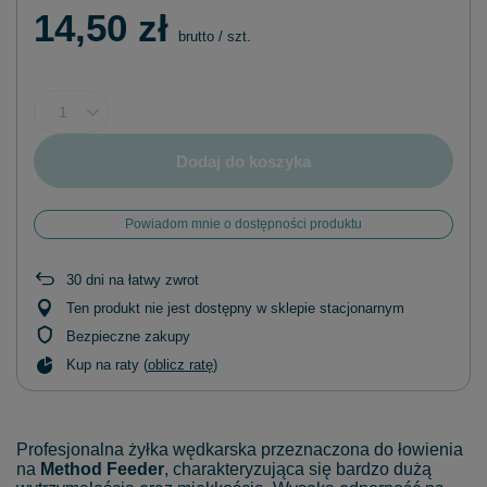
14,50 zł
brutto
/
szt.
Dodaj do koszyka
Powiadom mnie o dostępności produktu
30
dni na łatwy zwrot
Ten produkt nie jest dostępny w sklepie stacjonarnym
Bezpieczne zakupy
Kup na raty (
oblicz ratę
)
Profesjonalna żyłka wędkarska przeznaczona do łowienia
na
Method Feeder
, charakteryzująca się bardzo dużą