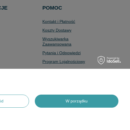
CJE
POMOC
Kontakt i Płatność
Koszty Dostawy
Wyszukiwarka
Zaawansowana
Pytania i Odpowiedzi
Program Lojalnościowy
Odstąpienie od Umowy
ód
W porządku