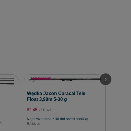
PROMO
PROMOCJA
Wędka 
Wędka Jaxon Caracal Tele
Feeder 
Float 3,90m 5-30 g
143,91 zł
82,45 zł
/
szt.
Najniższa 
159,90 zł
Najniższa cena z 30 dni przed obniżką:
ą:
97,00 zł