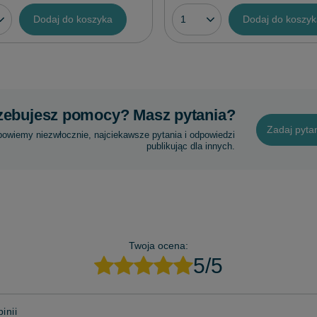
Dodaj do koszyka
Dodaj do koszy
zebujesz pomocy? Masz pytania?
Zadaj pyta
powiemy niezwłocznie, najciekawsze pytania i odpowiedzi
publikując dla innych.
Twoja ocena:
5/5
inii