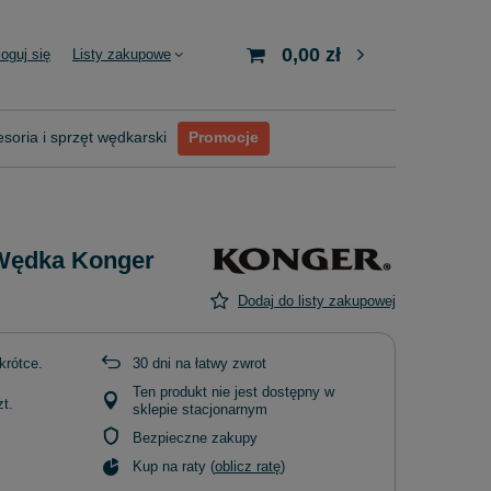
0,00 zł
loguj się
Listy zakupowe
soria i sprzęt wędkarski
Promocje
 Wędka Konger
Dodaj do listy zakupowej
krótce
30
dni na łatwy zwrot
Ten produkt nie jest dostępny w
zt.
sklepie stacjonarnym
Bezpieczne zakupy
Kup na raty (
oblicz ratę
)