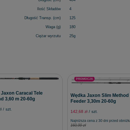
Ilość Składów
4
Długość Transp. (cm)
125
Waga (g)
180
Ciężar wyrzutu
25g
PROMOCJA
Jaxon Caracal Tele
Wędka Jaxon Slim Method
nd 3,60 m 20-60g
Feeder 3,30m 20-60g
ł
/
szt.
142,68 zł
/
szt.
Najniższa cena z 30 dni przed obniżk
160,00 zł