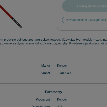
Dodaj do koszyka
Powiadom mnie o dostępności 
zem precyzję pełnego zestawu spławikowego. Używając tych wędek można na 
tyzowane są dynamicznie odjazdy walczącej ryby. Kwintesencja skuteczności 
Marka
Konger
Symbol
104000400
Parametry
Producent
Konger
Długość (cm)
404