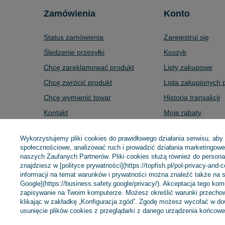
Zamówienia
Konto
Status zamówienia
Zarejestruj się
Śledzenie przesyłki
Koszyk
Chcę zareklamować produkt
Listy zakupowe
Chcę zwrócić produkt
Lista zakupionych 
Chcę wymienić towar
Historia transakcji
Kontakt
Moje rabaty
Newsletter
Wykorzystujemy pliki cookies do prawidłowego działania serwisu, aby
społecznościowe, analizować ruch i prowadzić działania marketingowe 
naszych Zaufanych Partnerów. Pliki cookies służą również do personali
znajdziesz w [polityce prywatności](https://topfish.pl/pol-privacy-and-
+48 695 775 577
kontakt@topfish.pl
TopFish Sp. z o.o.
informacji na temat warunków i prywatności można znaleźć także na s
Google](https://business.safety.google/privacy/). Akceptacja tego ko
zapisywanie na Twoim komputerze. Możesz określić warunki przechow
W sklepie prezentujemy ceny brutto (z VAT).
klikając w zakładkę „Konfiguracja zgód”. Zgodę możesz wycofać w 
usunięcie plików cookies z przeglądarki z danego urządzenia końcowe