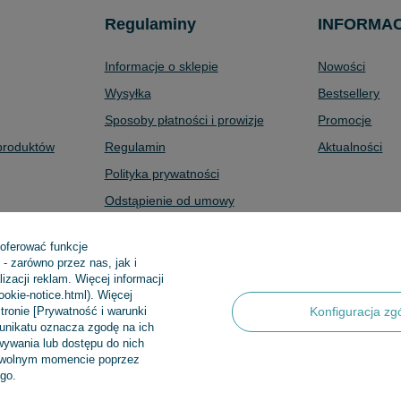
Regulaminy
INFORMA
Informacje o sklepie
Nowości
Wysyłka
Bestsellery
Sposoby płatności i prowizje
Promocje
produktów
Regulamin
Aktualności
Polityka prywatności
Odstąpienie od umowy
Zarządzaj plikami cookie
 oferować funkcje
- zarówno przez nas, jak i
zacji reklam. Więcej informacji
cookie-notice.html). Więcej
 Sp.k
,
Klasztorna 38
,
83-400
Kościerzyna
tronie [Prywatność i warunki
Konfiguracja zg
munikatu oznacza zgodę na ich
ywania lub dostępu do nich
dowolnym momencie poprzez
go.