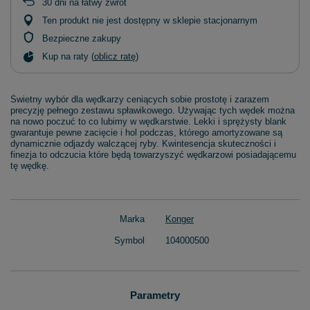
30
dni na łatwy zwrot
Ten produkt nie jest dostępny w sklepie stacjonarnym
Bezpieczne zakupy
Kup na raty (
oblicz ratę
)
Świetny wybór dla wędkarzy ceniących sobie prostotę i zarazem
precyzję pełnego zestawu spławikowego. Używając tych wędek można
na nowo poczuć to co lubimy w wędkarstwie. Lekki i sprężysty blank
gwarantuje pewne zacięcie i hol podczas, którego amortyzowane są
dynamicznie odjazdy walczącej ryby. Kwintesencja skuteczności i
finezja to odczucia które będą towarzyszyć wędkarzowi posiadającemu
tę wędkę.
Marka
Konger
Symbol
104000500
Parametry