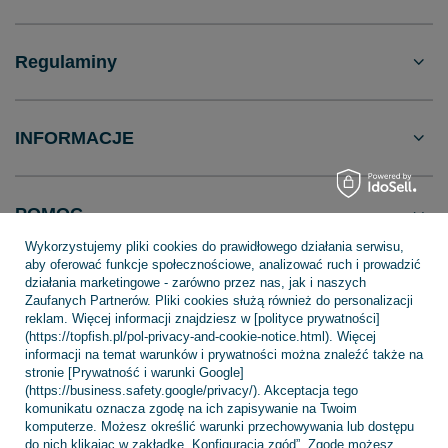
Regulaminy
INFORMACJE
POMOC
Wykorzystujemy pliki cookies do prawidłowego działania serwisu,
aby oferować funkcje społecznościowe, analizować ruch i prowadzić
działania marketingowe - zarówno przez nas, jak i naszych
Zaufanych Partnerów. Pliki cookies służą również do personalizacji
reklam. Więcej informacji znajdziesz w [polityce prywatności]
+48 695 775 577
kontakt@topfish.pl
(https://topfish.pl/pol-privacy-and-cookie-notice.html). Więcej
TopFish Sp. z o.o. Sp.k
,
Klasztorna 38
,
83-400
Kościerzyna
informacji na temat warunków i prywatności można znaleźć także na
stronie [Prywatność i warunki Google]
(https://business.safety.google/privacy/). Akceptacja tego
komunikatu oznacza zgodę na ich zapisywanie na Twoim
komputerze. Możesz określić warunki przechowywania lub dostępu
W sklepie prezentujemy ceny brutto (z VAT).
do nich klikając w zakładkę „Konfiguracja zgód”. Zgodę możesz