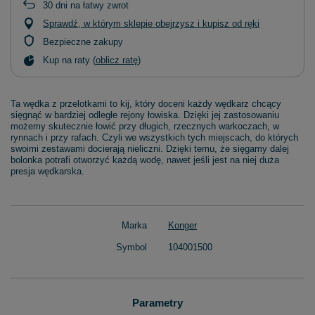
30
dni na łatwy zwrot
Sprawdź, w którym sklepie obejrzysz i kupisz od ręki
Bezpieczne zakupy
Kup na raty (
oblicz ratę
)
Ta wędka z przelotkami to kij, który doceni każdy wędkarz chcący
sięgnąć w bardziej odległe rejony łowiska. Dzięki jej zastosowaniu
możemy skutecznie łowić przy długich, rzecznych warkoczach, w
rynnach i przy rafach. Czyli we wszystkich tych miejscach, do których
swoimi zestawami docierają nieliczni. Dzięki temu, że sięgamy dalej
bolonka potrafi otworzyć każdą wodę, nawet jeśli jest na niej duża
presja wędkarska.
Marka
Konger
Symbol
104001500
Parametry