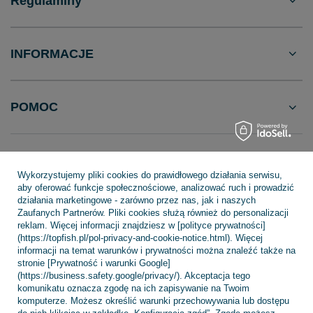
Regulaminy
INFORMACJE
POMOC
Wykorzystujemy pliki cookies do prawidłowego działania serwisu,
+48 695 775 577
kontakt@topfish.pl
aby oferować funkcje społecznościowe, analizować ruch i prowadzić
działania marketingowe - zarówno przez nas, jak i naszych
TopFish Sp. z o.o. Sp.k
,
Klasztorna 38
,
83-400
Kościerzyna
Zaufanych Partnerów. Pliki cookies służą również do personalizacji
reklam. Więcej informacji znajdziesz w [polityce prywatności]
(https://topfish.pl/pol-privacy-and-cookie-notice.html). Więcej
informacji na temat warunków i prywatności można znaleźć także na
W sklepie prezentujemy ceny brutto (z VAT).
stronie [Prywatność i warunki Google]
(https://business.safety.google/privacy/). Akceptacja tego
komunikatu oznacza zgodę na ich zapisywanie na Twoim
komputerze. Możesz określić warunki przechowywania lub dostępu