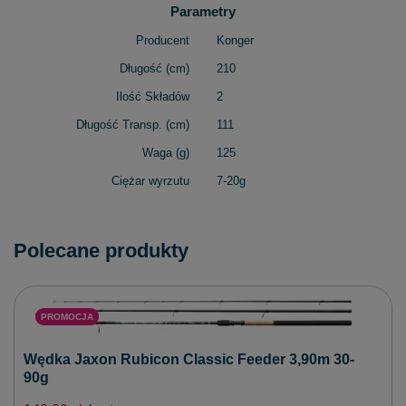
Parametry
Producent
Konger
Długość (cm)
210
Ilość Składów
2
Długość Transp. (cm)
111
Waga (g)
125
Ciężar wyrzutu
7-20g
Polecane produkty
PROMOCJA
Wędka Jaxon Rubicon Classic Feeder 3,90m 30-
90g