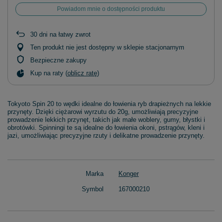
Powiadom mnie o dostępności produktu
30
dni na łatwy zwrot
Ten produkt nie jest dostępny w sklepie stacjonarnym
Bezpieczne zakupy
Kup na raty (
oblicz ratę
)
Tokyoto Spin 20 to wędki idealne do łowienia ryb drapieżnych na lekkie
przynęty. Dzięki ciężarowi wyrzutu do 20g, umożliwiają precyzyjne
prowadzenie lekkich przynęt, takich jak małe woblery, gumy, błystki i
obrotówki. Spinningi te są idealne do łowienia okoni, pstrągów, kleni i
jazi, umożliwiając precyzyjne rzuty i delikatne prowadzenie przynęty.
Marka
Konger
Symbol
167000210