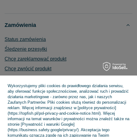
Zamówienia
Status zamówienia
Śledzenie przesyłki
Chcę zareklamować produkt
Chcę zwrócić produkt
Chcę wymienić towar
Wykorzystujemy pliki cookies do prawidłowego działania serwisu,
Kontakt
aby oferować funkcje społecznościowe, analizować ruch i prowadzić
działania marketingowe - zarówno przez nas, jak i naszych
Zaufanych Partnerów. Pliki cookies służą również do personalizacji
reklam. Więcej informacji znajdziesz w [polityce prywatności]
(https://topfish.pl/pol-privacy-and-cookie-notice.html). Więcej
Konto
informacji na temat warunków i prywatności można znaleźć także na
stronie [Prywatność i warunki Google]
(https://business.safety.google/privacy/). Akceptacja tego
komunikatu oznacza zgodę na ich zapisywanie na Twoim