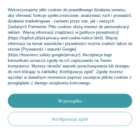
Chcę zareklamować produkt
Wykorzystujemy pliki cookies do prawidłowego działania serwisu,
Chcę zwrócić produkt
aby oferować funkcje społecznościowe, analizować ruch i prowadzić
działania marketingowe - zarówno przez nas, jak i naszych
Chcę wymienić towar
Zaufanych Partnerów. Pliki cookies służą również do personalizacji
Kontakt
reklam. Więcej informacji znajdziesz w [polityce prywatności]
(https://topfish.pl/pol-privacy-and-cookie-notice.html). Więcej
informacji na temat warunków i prywatności można znaleźć także na
stronie [Prywatność i warunki Google]
(https://business.safety.google/privacy/). Akceptacja tego
Konto
komunikatu oznacza zgodę na ich zapisywanie na Twoim
komputerze. Możesz określić warunki przechowywania lub dostępu
do nich klikając w zakładkę „Konfiguracja zgód”. Zgodę możesz
wycofać w dowolnym momencie poprzez usunięcie plików cookies z
Regulaminy
przeglądarki z danego urządzenia końcowego.
W porządku
INFORMACJE
Konfiguracja zgód
POMOC