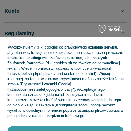
Konto
Regulaminy
Wykorzystujemy pliki cookies do prawidłowego działania serwisu,
aby oferować funkcje społecznościowe, analizować ruch i prowadzić
INFORMACJE
działania marketingowe - zarówno przez nas, jak i naszych
Zaufanych Partnerów. Pliki cookies służą również do personalizacji
reklam. Więcej informacji znajdziesz w [polityce prywatności]
(https://topfish.pl/pol-privacy-and-cookie-notice.html). Więcej
POMOC
informacji na temat warunków i prywatności można znaleźć także na
stronie [Prywatność i warunki Google]
(https://business.safety.google/privacy/). Akceptacja tego
komunikatu oznacza zgodę na ich zapisywanie na Twoim
komputerze. Możesz określić warunki przechowywania lub dostępu
do nich klikając w zakładkę „Konfiguracja zgód”. Zgodę możesz
wycofać w dowolnym momencie poprzez usunięcie plików cookies z
+48 695 775 577
kontakt@topfish.pl
przeglądarki z danego urządzenia końcowego.
TopFish Sp. z o.o. Sp.k
,
Klasztorna 38
,
83-400
Kościerzyna