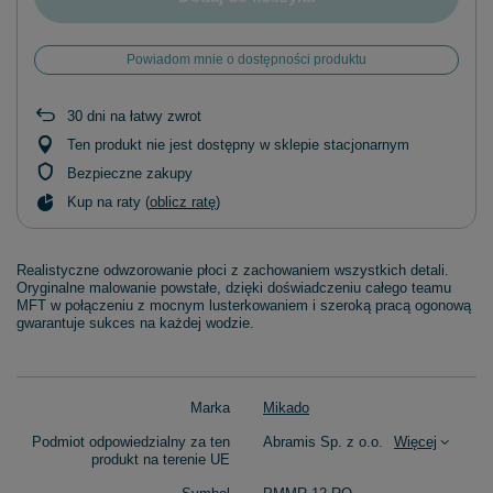
Powiadom mnie o dostępności produktu
30
dni na łatwy zwrot
Ten produkt nie jest dostępny w sklepie stacjonarnym
Bezpieczne zakupy
Kup na raty (
oblicz ratę
)
Realistyczne odwzorowanie płoci z zachowaniem wszystkich detali.
Oryginalne malowanie powstałe, dzięki doświadczeniu całego teamu
MFT w połączeniu z mocnym lusterkowaniem i szeroką pracą ogonową
gwarantuje sukces na każdej wodzie.
Marka
Mikado
Podmiot odpowiedzialny za ten
Abramis Sp. z o.o.
Więcej
produkt na terenie UE