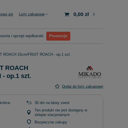
0,00 zł
loguj się
Listy zakupowe
soria i sprzęt wędkarski
Promocje
FT ROACH 15cm/FRUIT ROACH - op.1 szt.
MFT ROACH
 op.1 szt.
Dodaj do listy zakupowej
krótce
30
dni na łatwy zwrot
Ten produkt nie jest dostępny w
sklepie stacjonarnym
Bezpieczne zakupy