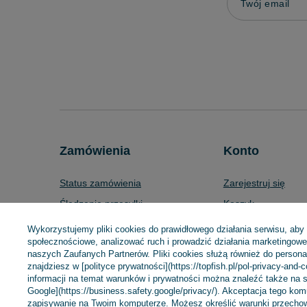
Twój email
Zamówienia
Konto
Status zamówienia
Zarejestruj się
Śledzenie przesyłki
Koszyk
Chcę zareklamować produkt
Listy zakupowe
Wykorzystujemy pliki cookies do prawidłowego działania serwisu, aby
społecznościowe, analizować ruch i prowadzić działania marketingowe 
Chcę zwrócić produkt
Lista zakupionych 
naszych Zaufanych Partnerów. Pliki cookies służą również do personali
Chcę wymienić towar
Historia transakcji
znajdziesz w [polityce prywatności](https://topfish.pl/pol-privacy-and-
informacji na temat warunków i prywatności można znaleźć także na s
Kontakt
Moje rabaty
Google](https://business.safety.google/privacy/). Akceptacja tego ko
zapisywanie na Twoim komputerze. Możesz określić warunki przechow
Newsletter