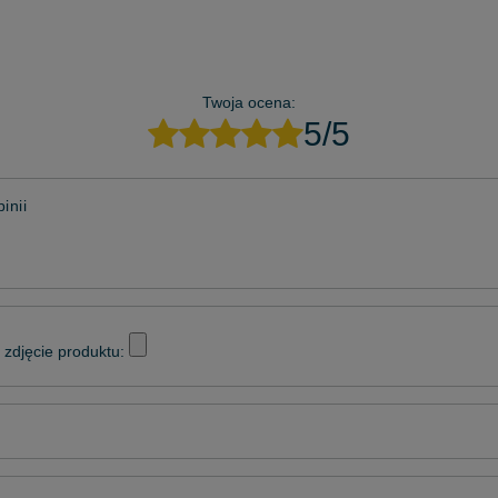
Twoja ocena:
5/5
inii
zdjęcie produktu: