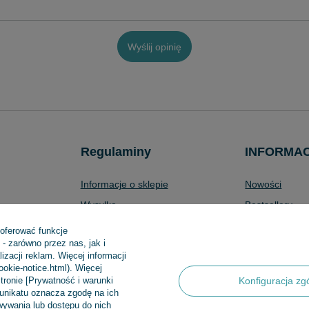
Wyślij opinię
Regulaminy
INFORMA
Informacje o sklepie
Nowości
Wysyłka
Bestsellery
Sposoby płatności i prowizje
Promocje
 oferować funkcje
- zarówno przez nas, jak i
produktów
Regulamin
Aktualności
zacji reklam. Więcej informacji
Polityka prywatności
cookie-notice.html). Więcej
tronie [Prywatność i warunki
Konfiguracja zg
Odstąpienie od umowy
munikatu oznacza zgodę na ich
ywania lub dostępu do nich
Zarządzaj plikami cookie