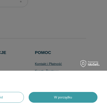
CJE
POMOC
Kontakt i Płatność
Koszty Dostawy
Wyszukiwarka
Zaawansowana
Pytania i Odpowiedzi
Program Lojalnościowy
ód
W porządku
Odstąpienie od Umowy