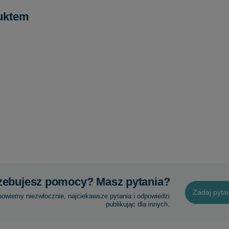
uktem
zebujesz pomocy? Masz pytania?
Zadaj pyta
powiemy niezwłocznie, najciekawsze pytania i odpowiedzi
publikując dla innych.