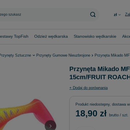
Za
zł
estawy TopFish
Odzież wędkarska
Stanowisko wędkarskie
Akce
Przynęty Sztuczne
Przynęty Gumowe Nieuzbrojone
Przynęta Mikado M
Przynęta Mikado 
15cm/FRUIT ROACH -
+ Dodaj do porównania
Produkt niedostepny, dostawa w
18,90 zł
brutto
/
szt.