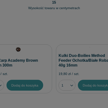
15
Wysokość towaru w centymetrach
Kulki Duo-Boilies Method
Carp Academy Brown
Feeder Ochotka/Białe Roba
m 300m
40g 16mm
/
szt.
19,80 zł
/
szt.
Dodaj do koszyka
Dodaj do koszy