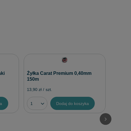
Żyłka F
0,22mm
ki
Żyłka Carat Premium 0,40mm
150m
15,50 zł
/
13,90 zł
/
szt.
ka
Dodaj do koszyka