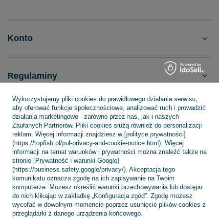
Konto
Regulaminy
Wykorzystujemy pliki cookies do prawidłowego działania serwisu,
aby oferować funkcje społecznościowe, analizować ruch i prowadzić
INFORMACJE
działania marketingowe - zarówno przez nas, jak i naszych
Zaufanych Partnerów. Pliki cookies służą również do personalizacji
reklam. Więcej informacji znajdziesz w [polityce prywatności]
(https://topfish.pl/pol-privacy-and-cookie-notice.html). Więcej
POMOC
informacji na temat warunków i prywatności można znaleźć także na
stronie [Prywatność i warunki Google]
(https://business.safety.google/privacy/). Akceptacja tego
komunikatu oznacza zgodę na ich zapisywanie na Twoim
komputerze. Możesz określić warunki przechowywania lub dostępu
do nich klikając w zakładkę „Konfiguracja zgód”. Zgodę możesz
wycofać w dowolnym momencie poprzez usunięcie plików cookies z
+48 695 775 577
kontakt@topfish.pl
przeglądarki z danego urządzenia końcowego.
TopFish Sp. z o.o. Sp.k
,
Klasztorna 38
,
83-400
Kościerzyna