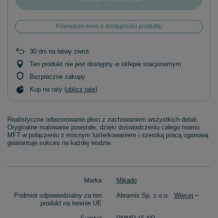
Powiadom mnie o dostępności produktu
30
dni na łatwy zwrot
Ten produkt nie jest dostępny w sklepie stacjonarnym
Bezpieczne zakupy
Kup na raty (
oblicz ratę
)
Realistyczne odwzorowanie płoci z zachowaniem wszystkich detali.
Oryginalne malowanie powstałe, dzięki doświadczeniu całego teamu
MFT w połączeniu z mocnym lusterkowaniem i szeroką pracą ogonową
gwarantuje sukces na każdej wodzie.
Marka
Mikado
Podmiot odpowiedzialny za ten
Abramis Sp. z o.o.
Więcej
produkt na terenie UE