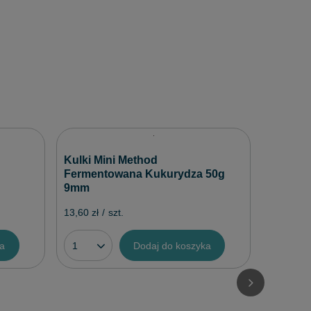
Żyłka M
Kulki Mini Method
0,22mm
Fermentowana Kukurydza 50g
9mm
15,50 zł
/
13,60 zł
/
szt.
ka
Dodaj do koszyka