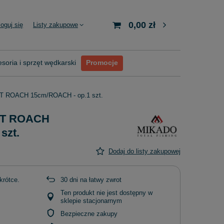
0,00 zł
loguj się
Listy zakupowe
soria i sprzęt wędkarski
Promocje
FT ROACH 15cm/ROACH - op.1 szt.
MFT ROACH
szt.
Dodaj do listy zakupowej
krótce
30
dni na łatwy zwrot
Ten produkt nie jest dostępny w
sklepie stacjonarnym
Bezpieczne zakupy