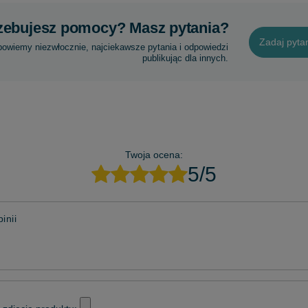
zebujesz pomocy? Masz pytania?
Zadaj pyta
powiemy niezwłocznie, najciekawsze pytania i odpowiedzi
publikując dla innych.
Twoja ocena:
5/5
inii