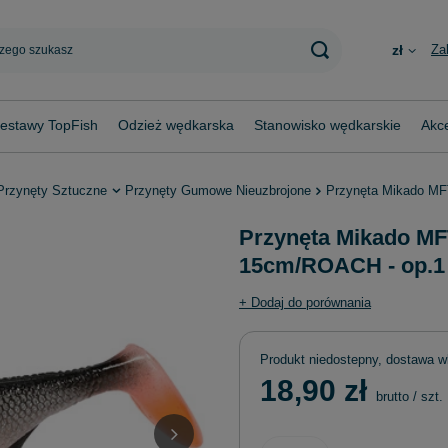
Za
zł
estawy TopFish
Odzież wędkarska
Stanowisko wędkarskie
Akce
Przynęty Sztuczne
Przynęty Gumowe Nieuzbrojone
Przynęta Mikado M
Przynęta Mikado 
15cm/ROACH - op.1 
+ Dodaj do porównania
Produkt niedostepny, dostawa w
18,90 zł
brutto
/
szt.