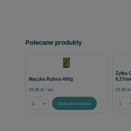
Polecane produkty
Żyłka 
Mączka Rybna 400g
0,27m
18,30 zł
/
szt.
23,90 zł
Dodaj do koszyka