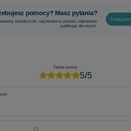
zebujesz pomocy? Masz pytania?
Zadaj pyta
powiemy niezwłocznie, najciekawsze pytania i odpowiedzi
publikując dla innych.
Twoja ocena:
5/5
inii