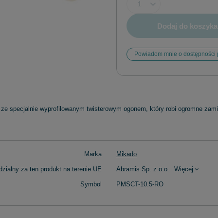
Dodaj do koszyka
Powiadom mnie o dostępności 
e specjalnie wyprofilowanym twisterowym ogonem, który robi ogromne zamie
Marka
Mikado
zialny za ten produkt na terenie UE
Abramis Sp. z o.o.
Więcej
Symbol
PMSCT-10.5-RO