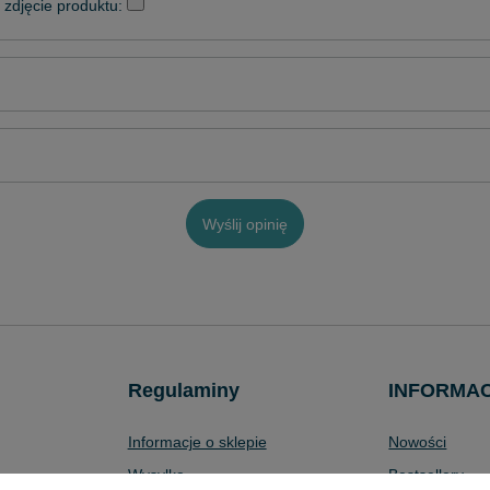
zdjęcie produktu:
Wyślij opinię
Regulaminy
INFORMA
Informacje o sklepie
Nowości
Wysyłka
Bestsellery