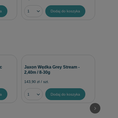
ka
Dodaj do koszyka
Mikado
c
Jaxon Wędka Grey Stream -
Feeder 
2,40m / 8-30g
14,99 zł
/
143,90 zł
/
szt.
ka
Dodaj do koszyka