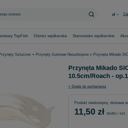
Za
zł
estawy TopFish
Odzież wędkarska
Stanowisko wędkarskie
Akce
Przynęty Sztuczne
Przynęty Gumowe Nieuzbrojone
Przynęta Mikado SI
Przynęta Mikado SI
10.5cm/Roach - op.1
+ Dodaj do porównania
Produkt niedostepny, dostawa w
11,50 zł
brutto
/
szt.