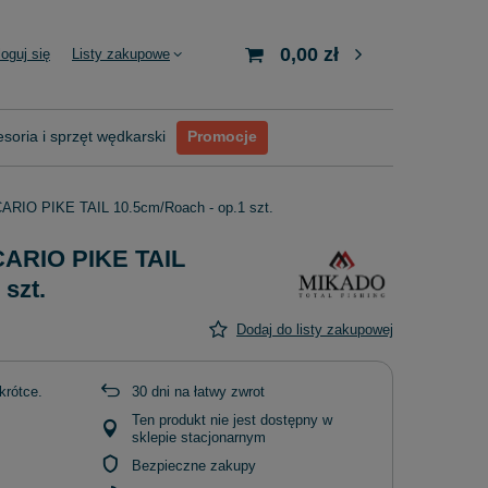
0,00 zł
loguj się
Listy zakupowe
soria i sprzęt wędkarski
Promocje
CARIO PIKE TAIL 10.5cm/Roach - op.1 szt.
CARIO PIKE TAIL
 szt.
Dodaj do listy zakupowej
krótce
30
dni na łatwy zwrot
Ten produkt nie jest dostępny w
sklepie stacjonarnym
Bezpieczne zakupy