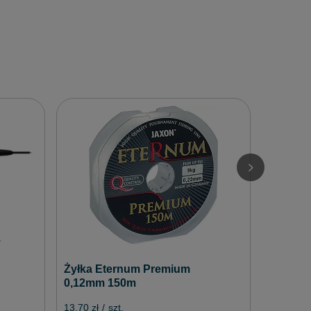
Kulki M
Fermen
9mm
13,60 zł
/
1
Żyłka Eternum Premium
0,12mm 150m
13,70 zł
/
szt.