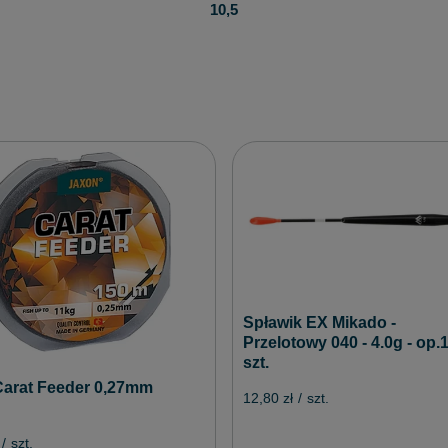
10,5
Spławik EX Mikado -
Przelotowy 040 - 4.0g - op.
szt.
Carat Feeder 0,27mm
12,80 zł
/
szt.
/
szt.