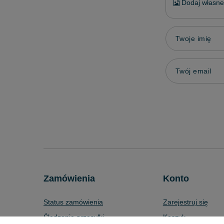
Dodaj własne 
Twoje imię
Twój email
Zamówienia
Konto
Status zamówienia
Zarejestruj się
Śledzenie przesyłki
Koszyk