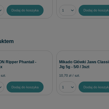
Dodaj do koszyka
Dodaj do koszy
uktem
 Ripper Phantail -
Mikado Główki Jaws Classi
5x
Jig 5g - 5/0 / 3szt
szt.
10,70 zł
/
szt.
Dodaj do koszyka
Dodaj do koszy