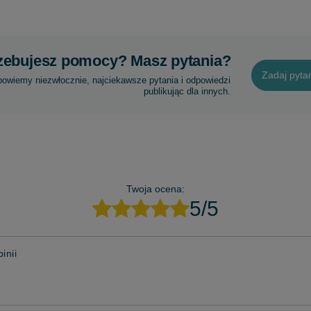
zebujesz pomocy? Masz pytania?
Zadaj pyta
powiemy niezwłocznie, najciekawsze pytania i odpowiedzi
publikując dla innych.
Twoja ocena:
5/5
inii