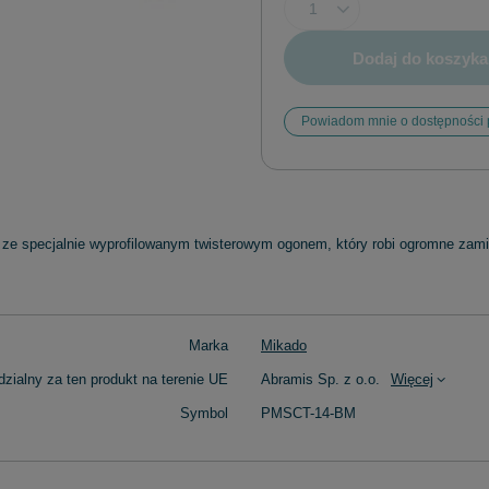
Dodaj do koszyka
Powiadom mnie o dostępności 
e specjalnie wyprofilowanym twisterowym ogonem, który robi ogromne zamie
Marka
Mikado
zialny za ten produkt na terenie UE
Abramis Sp. z o.o.
Więcej
Symbol
PMSCT-14-BM