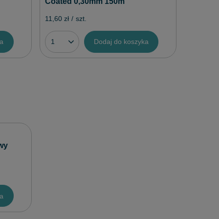
Coated 0,30mm 150m
11,60 zł
/
szt.
ka
Dodaj do koszyka
wy
ka