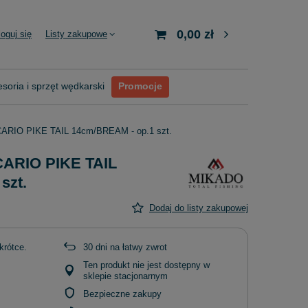
0,00 zł
loguj się
Listy zakupowe
soria i sprzęt wędkarski
Promocje
CARIO PIKE TAIL 14cm/BREAM - op.1 szt.
CARIO PIKE TAIL
szt.
Dodaj do listy zakupowej
krótce
30
dni na łatwy zwrot
Ten produkt nie jest dostępny w
sklepie stacjonarnym
Bezpieczne zakupy