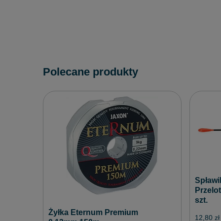
Polecane produkty
Spławi
Przelot
szt.
Żyłka Eternum Premium
12,80 zł