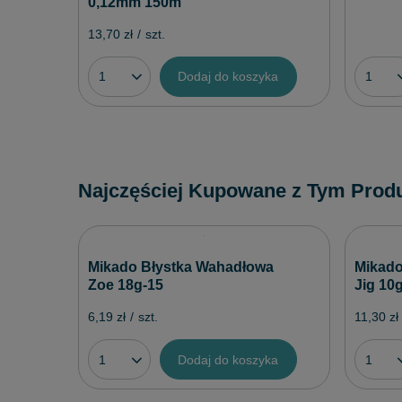
0,12mm 150m
13,70 zł
/
szt.
Dodaj do koszyka
Najczęściej Kupowane z Tym Prod
Mikado Błystka Wahadłowa
Mikado
Zoe 18g-15
Jig 10g 
6,19 zł
/
szt.
11,30 zł
Dodaj do koszyka