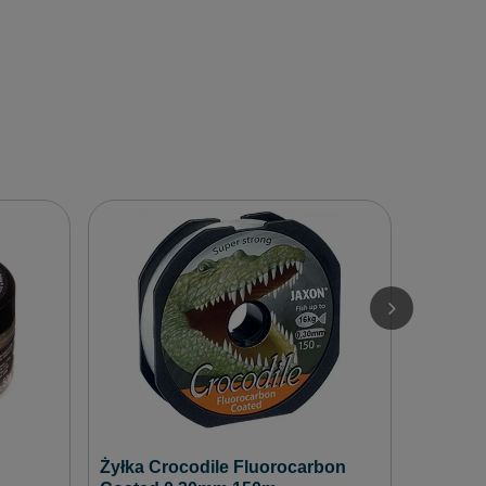
Spławik
Przeloto
10,90 zł
/
Żyłka Crocodile Fluorocarbon