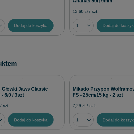
Ananas 50g 9mm
13,60 zł
/
szt.
Dodaj do koszyka
Dodaj do koszy
uktem
 Główki Jaws Classic
Mikado Przypon Wolframo
- 6/0 / 3szt
FS - 25cm/15 kg - 2 szt
/
szt.
7,29 zł
/
szt.
Dodaj do koszyka
Dodaj do koszy