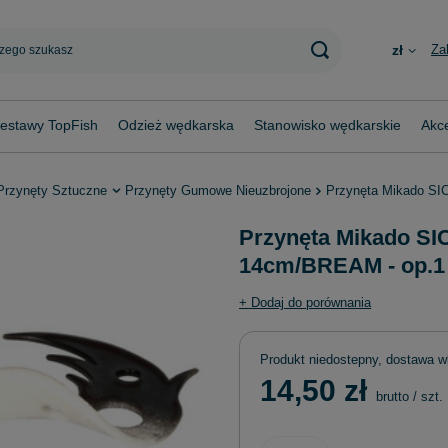
Za
zł
estawy TopFish
Odzież wędkarska
Stanowisko wędkarskie
Akce
Przynęty Sztuczne
Przynęty Gumowe Nieuzbrojone
Przynęta Mikado SI
Przynęta Mikado SI
14cm/BREAM - op.1 
+ Dodaj do porównania
Produkt niedostepny, dostawa w
14,50 zł
brutto
/
szt.