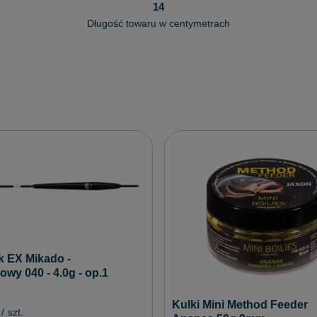
14
Długość towaru w centymetrach
k EX Mikado -
owy 040 - 4.0g - op.1
Kulki Mini Method Feeder
/
szt.