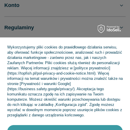
Konto
Regulaminy
Wykorzystujemy pliki cookies do prawidłowego działania serwisu,
INFORMACJE
aby oferować funkcje społecznościowe, analizować ruch i prowadzić
działania marketingowe - zarówno przez nas, jak i naszych
Zaufanych Partnerów. Pliki cookies służą również do personalizacji
reklam. Więcej informacji znajdziesz w [polityce prywatności]
POMOC
(https://topfish.pl/pol-privacy-and-cookie-notice.html). Więcej
informacji na temat warunków i prywatności można znaleźć także na
stronie [Prywatność i warunki Google]
(https://business.safety.google/privacy/). Akceptacja tego
komunikatu oznacza zgodę na ich zapisywanie na Twoim
komputerze. Możesz określić warunki przechowywania lub dostępu
+48 695 775 577
kontakt@topfish.pl
do nich klikając w zakładkę „Konfiguracja zgód”. Zgodę możesz
wycofać w dowolnym momencie poprzez usunięcie plików cookies z
TopFish Sp. z o.o. Sp.k
,
Klasztorna 38
,
83-400
Kościerzyna
przeglądarki z danego urządzenia końcowego.