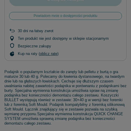
Powiadom mnie o dostępności produktu
30
dni na łatwy zwrot
Ten produkt nie jest dostępny w sklepie stacjonarnym
Bezpieczne zakupy
Kup na raty (
oblicz ratę
)
Podajnik o popularnym kształcie do zanęty lub pelletu z burtą o gra
maturze 30 lub 40 g. Polecamy do łowienia dystansowego, na twardym
dnie lub na głębszych łowiskach. Cechuje się dłuższym czasem
uwalniania nabitej zawartości podajnika w porównaniu z podajnikami bez
burty. Specjalna wymienna konstrukcja umożliwia spraw ną zmianę
podajnika bez konieczności demontażu całego zestawu. Koszyczki
BULLET występują również w zestawie: 30+40 g w wersji bez foremki
lub z foremką Soft Mould. Podajnik kompatybilny z foremką silikonową
Soft Mould. Łącznik znajdujący się w zestawie pozwala na szybką
wymianę przyponu.Specjalna wymienna konstrukcja QUICK CHANGE
SYSTEM umożliwia sprawną zmianę podajnika bez konieczności
demontażu całego zestawu.