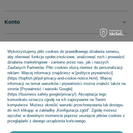
Konto
Regulaminy
Wykorzystujemy pliki cookies do prawidłowego działania serwisu,
aby oferować funkcje społecznościowe, analizować ruch i prowadzić
działania marketingowe - zarówno przez nas, jak i naszych
INFORMACJE
Zaufanych Partnerów. Pliki cookies służą również do personalizacji
reklam. Więcej informacji znajdziesz w [polityce prywatności]
(https://topfish.pl/pol-privacy-and-cookie-notice.html). Więcej
informacji na temat warunków i prywatności można znaleźć także na
stronie [Prywatność i warunki Google]
POMOC
(https://business.safety.google/privacy/). Akceptacja tego
komunikatu oznacza zgodę na ich zapisywanie na Twoim
komputerze. Możesz określić warunki przechowywania lub dostępu
do nich klikając w zakładkę „Konfiguracja zgód”. Zgodę możesz
wycofać w dowolnym momencie poprzez usunięcie plików cookies z
przeglądarki z danego urządzenia końcowego.
+48 695 775 577
kontakt@topfish.pl
TopFish Sp. z o.o. Sp.k
,
Klasztorna 38
,
83-400
Kościerzyna