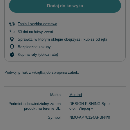
Dodaj do koszyka
Tania i szybka dostawa
30
dni na łatwy zwrot
Sprawdź, w którym sklepie obejrzysz i kupisz od ręki
Bezpieczne zakupy
Kup na raty (
oblicz ratę
)
Podwójny hak z wkrętką do zbrojenia żabek.
Marka
Mustad
Podmiot odpowiedzialny za ten
DESIGN FISHING Sp. z
produkt na terenie UE
o.o.
Więcej
Symbol
NMU-AP78124APBN4/0