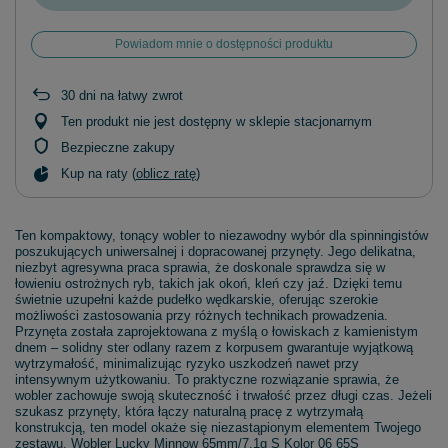
Powiadom mnie o dostępności produktu
30
dni na łatwy zwrot
Ten produkt nie jest dostępny w sklepie stacjonarnym
Bezpieczne zakupy
Kup na raty (
oblicz ratę
)
Ten kompaktowy, tonący wobler to niezawodny wybór dla spinningistów
poszukujących uniwersalnej i dopracowanej przynęty. Jego delikatna,
niezbyt agresywna praca sprawia, że doskonale sprawdza się w
łowieniu ostrożnych ryb, takich jak okoń, kleń czy jaź. Dzięki temu
świetnie uzupełni każde pudełko wędkarskie, oferując szerokie
możliwości zastosowania przy różnych technikach prowadzenia.
Przynęta została zaprojektowana z myślą o łowiskach z kamienistym
dnem – solidny ster odlany razem z korpusem gwarantuje wyjątkową
wytrzymałość, minimalizując ryzyko uszkodzeń nawet przy
intensywnym użytkowaniu. To praktyczne rozwiązanie sprawia, że
wobler zachowuje swoją skuteczność i trwałość przez długi czas. Jeżeli
szukasz przynęty, która łączy naturalną pracę z wytrzymałą
konstrukcją, ten model okaże się niezastąpionym elementem Twojego
zestawu. Wobler Lucky Minnow 65mm/7,1g S Kolor 06 65S