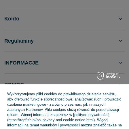
Konto
Regulaminy
INFORMACJE
POMOC
Wykorzystujemy pliki cookies do prawidłowego działania serwisu,
aby oferować funkcje społecznościowe, analizować ruch i prowadzić
działania marketingowe - zarówno przez nas, jak i naszych
Zaufanych Partnerów. Pliki cookies służą również do personalizacji
reklam. Więcej informacji znajdziesz w [polityce prywatności]
+48 695 775 577
kontakt@topfish.pl
(https://topfish.pl/pol-privacy-and-cookie-notice.html). Więcej
TopFish Sp. z o.o. Sp.k
,
Klasztorna 38
,
83-400
Kościerzyna
informacji na temat warunków i prywatności można znaleźć także na