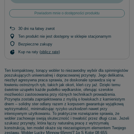
Powiadom mnie o dostępności produktu
30
dni na łatwy zwrot
Ten produkt nie jest dostępny w sklepie stacjonarnym
Bezpieczne zakupy
Kup na raty (
oblicz ratę
)
Ten kompaktowy, tonący wobler to niezawodny wybór dla spinningistów
poszukujących uniwersalnej i dopracowanej przynęty. Jego delikatna,
niezbyt agresywna praca sprawia, że doskonale sprawdza się w
łowieniu ostrożnych ryb, takich jak okoń, kleń czy jaź. Dzięki temu
świetnie uzupełni każde pudełko wędkarskie, oferując szerokie
możliwości zastosowania przy różnych technikach prowadzenia.
Przynęta została zaprojektowana z myślą o łowiskach z kamienistym
dnem – solidny ster odlany razem z korpusem gwarantuje wyjątkową
wytrzymałość, minimalizując ryzyko uszkodzeń nawet przy
intensywnym użytkowaniu. To praktyczne rozwiązanie sprawia, że
wobler zachowuje swoją skuteczność i trwałość przez długi czas. Jeżeli
szukasz przynęty, która łączy naturalną pracę z wytrzymałą
konstrukcją, ten model okaże się niezastąpionym elementem Twojego
zestawu. Wobler Lucky Minnow 65mm/7,1g S Kolor 08 65S