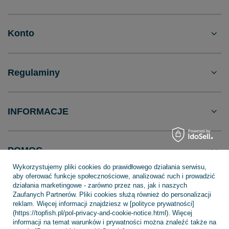
Konto
Regulaminy
INFORMACJE
POMOC
Wykorzystujemy pliki cookies do prawidłowego działania serwisu,
aby oferować funkcje społecznościowe, analizować ruch i prowadzić
działania marketingowe - zarówno przez nas, jak i naszych
Zaufanych Partnerów. Pliki cookies służą również do personalizacji
reklam. Więcej informacji znajdziesz w [polityce prywatności]
+48 695 775 577
kontakt@topfish.pl
(https://topfish.pl/pol-privacy-and-cookie-notice.html). Więcej
TopFish Sp. z o.o. Sp.k
,
Klasztorna 38
,
83-400
Kościerzyna
informacji na temat warunków i prywatności można znaleźć także na