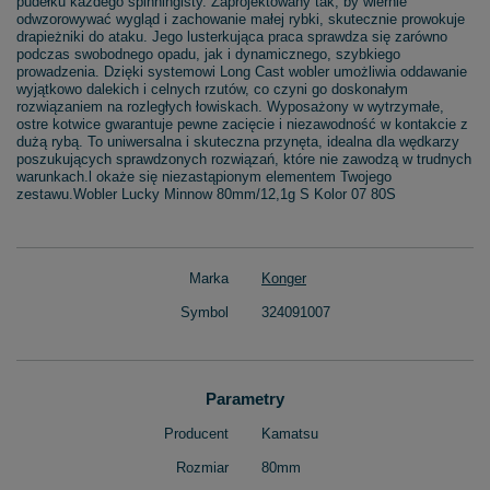
pudełku każdego spinningisty. Zaprojektowany tak, by wiernie
odwzorowywać wygląd i zachowanie małej rybki, skutecznie prowokuje
drapieżniki do ataku. Jego lusterkująca praca sprawdza się zarówno
podczas swobodnego opadu, jak i dynamicznego, szybkiego
prowadzenia. Dzięki systemowi Long Cast wobler umożliwia oddawanie
wyjątkowo dalekich i celnych rzutów, co czyni go doskonałym
rozwiązaniem na rozległych łowiskach. Wyposażony w wytrzymałe,
ostre kotwice gwarantuje pewne zacięcie i niezawodność w kontakcie z
dużą rybą. To uniwersalna i skuteczna przynęta, idealna dla wędkarzy
poszukujących sprawdzonych rozwiązań, które nie zawodzą w trudnych
warunkach.l okaże się niezastąpionym elementem Twojego
zestawu.Wobler Lucky Minnow 80mm/12,1g S Kolor 07 80S
Marka
Konger
Symbol
324091007
Parametry
Producent
Kamatsu
Rozmiar
80mm