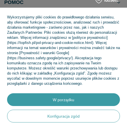
POMOC
Wykorzystujemy pliki cookies do prawidłowego działania serwisu,
aby oferować funkcje społecznościowe, analizować ruch i prowadzić
działania marketingowe - zarówno przez nas, jak i naszych
Zaufanych Partnerów. Pliki cookies służą również do personalizacji
+48 695 775 577
kontakt@topfish.pl
reklam. Więcej informacji znajdziesz w [polityce prywatności]
TopFish Sp. z o.o. Sp.k
,
Klasztorna 38
,
83-400
Kościerzyna
(https://topfish.pl/pol-privacy-and-cookie-notice.html). Więcej
informacji na temat warunków i prywatności można znaleźć także na
stronie [Prywatność i warunki Google]
(https://business.safety.google/privacy/). Akceptacja tego
komunikatu oznacza zgodę na ich zapisywanie na Twoim
W sklepie prezentujemy ceny brutto (z VAT).
komputerze. Możesz określić warunki przechowywania lub dostępu
do nich klikając w zakładkę „Konfiguracja zgód”. Zgodę możesz
wycofać w dowolnym momencie poprzez usunięcie plików cookies z
przeglądarki z danego urządzenia końcowego.
W porządku
Konfiguracja zgód