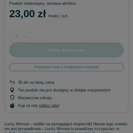
Produkt niedostepny, dostawa wkrótce
23,00 zł
brutto
/
szt.
Dodaj do koszyka
Powiadom mnie o dostępności produktu
30
dni na łatwy zwrot
Ten produkt nie jest dostępny w sklepie stacjonarnym
Bezpieczne zakupy
Kup na raty (
oblicz ratę
)
Lucky Minnow – wobler na wymagające drapieżniki Nazwa tego modelu
nie jest przypadkowa – Lucky Minnow to prawdziwy szczęściarz w