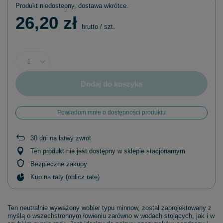
Produkt niedostepny, dostawa wkrótce
26,20 zł
brutto
/
szt.
Dodaj do koszyka
Powiadom mnie o dostępności produktu
30
dni na łatwy zwrot
Ten produkt nie jest dostępny w sklepie stacjonarnym
Bezpieczne zakupy
Kup na raty (
oblicz ratę
)
Ten neutralnie wyważony wobler typu minnow, został zaprojektowany z
myślą o wszechstronnym łowieniu zarówno w wodach stojących, jak i w