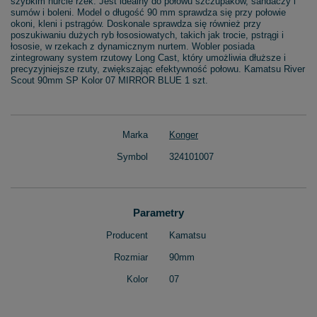
szybkim nurcie rzek. Jest idealny do połowu szczupaków, sandaczy i
sumów i boleni. Model o długość 90 mm sprawdza się przy połowie
okoni, kleni i pstrągów. Doskonale sprawdza się również przy
poszukiwaniu dużych ryb łososiowatych, takich jak trocie, pstrągi i
łososie, w rzekach z dynamicznym nurtem. Wobler posiada
zintegrowany system rzutowy Long Cast, który umożliwia dłuższe i
precyzyjniejsze rzuty, zwiększając efektywność połowu. Kamatsu River
Scout 90mm SP Kolor 07 MIRROR BLUE 1 szt.
Marka
Konger
Symbol
324101007
Parametry
Producent
Kamatsu
Rozmiar
90mm
Kolor
07