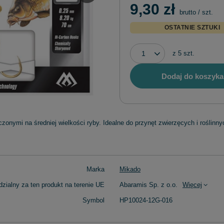
9,30 zł
brutto
/
szt.
OSTATNIE SZTUKI
z
5
szt.
Dodaj do koszyka
onymi na średniej wielkości ryby. Idealne do przynęt zwierzęcych i roślin
Marka
Mikado
zialny za ten produkt na terenie UE
Abaramis Sp. z o.o.
Więcej
Symbol
HP10024-12G-016