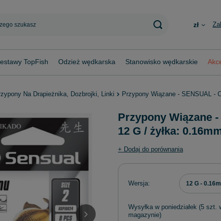
Za
zł
estawy TopFish
Odzież wędkarska
Stanowisko wędkarskie
Akce
zypony Na Drapieżnika, Dozbrojki, Linki
Przypony Wiązane - SENSUAL - CH
Przypony Wiązane 
12 G / żyłka: 0.16mm
+ Dodaj do porównania
Wersja
12 G - 0.16
Wysyłka
w poniedziałek
(5 szt. 
magazynie)