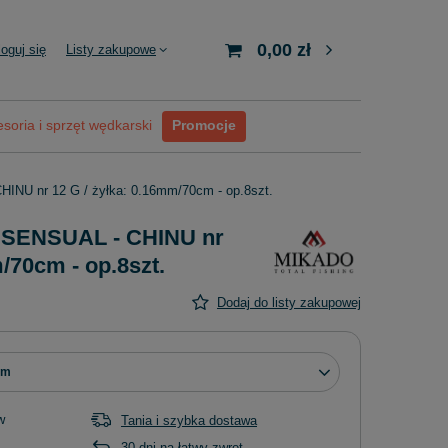
0,00 zł
loguj się
Listy zakupowe
soria i sprzęt wędkarski
Promocje
INU nr 12 G / żyłka: 0.16mm/70cm - op.8szt.
- SENSUAL - CHINU nr
/70cm - op.8szt.
Dodaj do listy zakupowej
mm
w
Tania i szybka dostawa
30
dni na łatwy zwrot