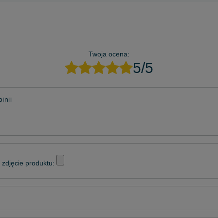
Twoja ocena:
5/5
inii
zdjęcie produktu: