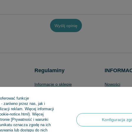
Wyślij opinię
Regulaminy
INFORMA
Informacje o sklepie
Nowości
Wysyłka
Bestsellery
 oferować funkcje
Sposoby płatności i prowizje
Promocje
- zarówno przez nas, jak i
zacji reklam. Więcej informacji
produktów
Regulamin
Aktualności
cookie-notice.html). Więcej
Polityka prywatności
tronie [Prywatność i warunki
Konfiguracja zg
munikatu oznacza zgodę na ich
Odstąpienie od umowy
ywania lub dostępu do nich