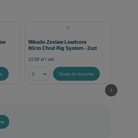
Mikado
Kwadrat
taw
Mikado Zestaw Leadcore
2 szt.
80cm Chod Rig System - 2szt
13,60 zł
/
12,50 zł
/
szt.
ka
Dodaj do koszyka
nie