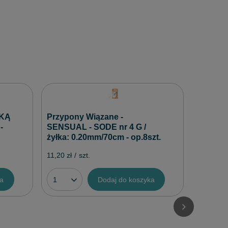
Kamatsu
4 - 5szt
KĄ
Przypony Wiązane -
-
SENSUAL - SODE nr 4 G /
10,09 zł
/
żyłka: 0.20mm/70cm - op.8szt.
11,20 zł
/
szt.
ka
Dodaj do koszyka