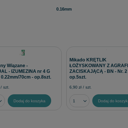
0.16mm
Mikado KRĘTLIK
ny Wiązane -
ŁOŻYSKOWANY Z AGRAF
L - IZUMEZINA nr 4 G
ZACISKAJĄCĄ - BN - Nr. 2 
: 0.22mm/70cm - op.8szt.
op.5szt.
/
szt.
6,90 zł
/
szt.
Dodaj do koszyka
Dodaj do koszy