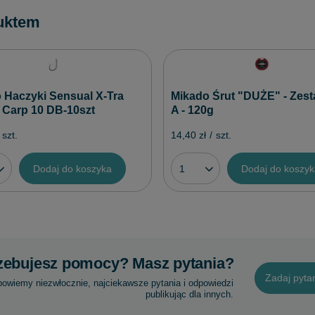
uktem
 Haczyki Sensual X-Tra
Mikado Śrut "DUŻE" - Zes
 Carp 10 DB-10szt
A - 120g
szt.
14,40 zł
/
szt.
Dodaj do koszyka
Dodaj do koszy
zebujesz pomocy? Masz pytania?
Zadaj pyta
powiemy niezwłocznie, najciekawsze pytania i odpowiedzi
publikując dla innych.