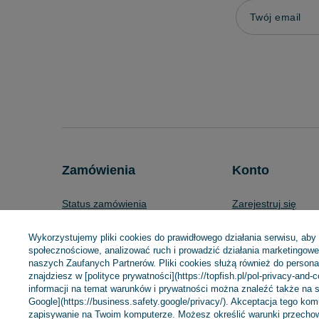
Twój email
Zamówienia
Konto
Status zamówienia
Zarejestruj się
Śledzenie przesyłki
Koszyk
Wykorzystujemy pliki cookies do prawidłowego działania serwisu, aby
Chcę zareklamować produkt
Listy zakupowe
społecznościowe, analizować ruch i prowadzić działania marketingowe 
naszych Zaufanych Partnerów. Pliki cookies służą również do personali
Chcę zwrócić produkt
Lista zakupionych 
znajdziesz w [polityce prywatności](https://topfish.pl/pol-privacy-and-
Chcę wymienić towar
Historia transakcji
informacji na temat warunków i prywatności można znaleźć także na s
Google](https://business.safety.google/privacy/). Akceptacja tego ko
Kontakt
Moje rabaty
zapisywanie na Twoim komputerze. Możesz określić warunki przechow