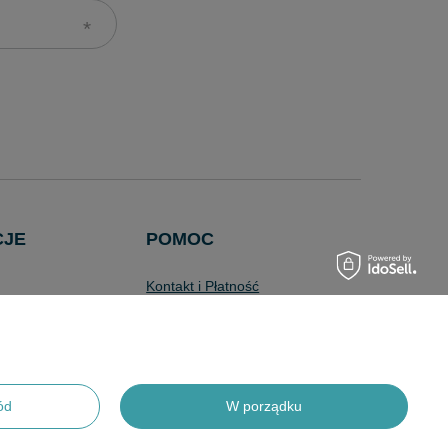
CJE
POMOC
Kontakt i Płatność
Koszty Dostawy
Wyszukiwarka
Zaawansowana
Pytania i Odpowiedzi
ód
W porządku
Program Lojalnościowy