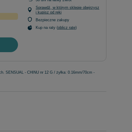
Sprawdź, w którym sklepie obejrzysz
i kupisz od ręki
Bezpieczne zakupy
Kup na raty (
oblicz ratę
)
nych. SENSUAL - CHINU nr 12 G / żyłka: 0.16mm/70cm -