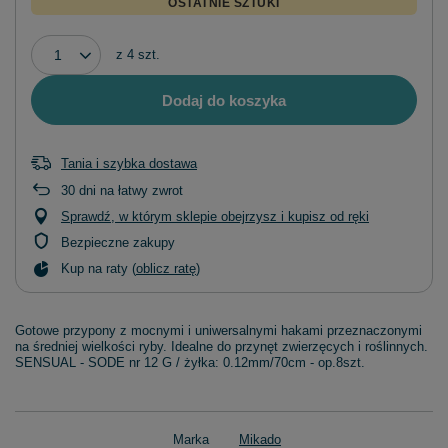
OSTATNIE SZTUKI
z
4
szt.
Dodaj do koszyka
Tania i szybka dostawa
30
dni na łatwy zwrot
Sprawdź, w którym sklepie obejrzysz i kupisz od ręki
Bezpieczne zakupy
Kup na raty (
oblicz ratę
)
Gotowe przypony z mocnymi i uniwersalnymi hakami przeznaczonymi
na średniej wielkości ryby. Idealne do przynęt zwierzęcych i roślinnych.
SENSUAL - SODE nr 12 G / żyłka: 0.12mm/70cm - op.8szt.
Marka
Mikado