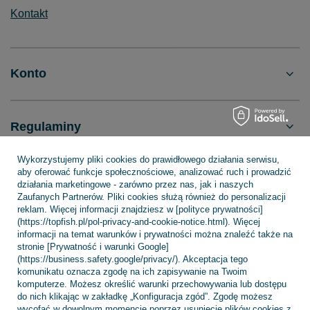
Kontakt
Konto
Regulaminy
Wykorzystujemy pliki cookies do prawidłowego działania serwisu,
aby oferować funkcje społecznościowe, analizować ruch i prowadzić
INFORMACJE
działania marketingowe - zarówno przez nas, jak i naszych
Zaufanych Partnerów. Pliki cookies służą również do personalizacji
reklam. Więcej informacji znajdziesz w [polityce prywatności]
(https://topfish.pl/pol-privacy-and-cookie-notice.html). Więcej
POMOC
informacji na temat warunków i prywatności można znaleźć także na
stronie [Prywatność i warunki Google]
(https://business.safety.google/privacy/). Akceptacja tego
komunikatu oznacza zgodę na ich zapisywanie na Twoim
komputerze. Możesz określić warunki przechowywania lub dostępu
do nich klikając w zakładkę „Konfiguracja zgód”. Zgodę możesz
wycofać w dowolnym momencie poprzez usunięcie plików cookies z