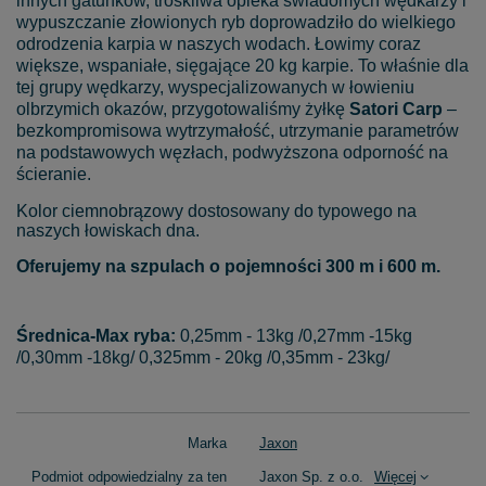
innych gatunków, troskliwa opieka świadomych wędkarzy i
wypuszczanie złowionych ryb doprowadziło do wielkiego
odrodzenia karpia w naszych wodach. Łowimy coraz
większe, wspaniałe, sięgające 20 kg karpie. To właśnie dla
tej grupy wędkarzy, wyspecjalizowanych w łowieniu
olbrzymich okazów, przygotowaliśmy żyłkę
Satori Carp
–
bezkompromisowa wytrzymałość, utrzymanie parametrów
na podstawowych węzłach, podwyższona odporność na
ścieranie.
Kolor ciemnobrązowy dostosowany do typowego na
naszych łowiskach dna.
Oferujemy na szpulach o pojemności 300 m i 600 m.
Średnica-Max ryba:
0,25mm - 13kg /0,27mm -15kg
/0,30mm -18kg/ 0,325mm - 20kg /0,35mm - 23kg/
Marka
Jaxon
Podmiot odpowiedzialny za ten
Jaxon Sp. z o.o.
Więcej