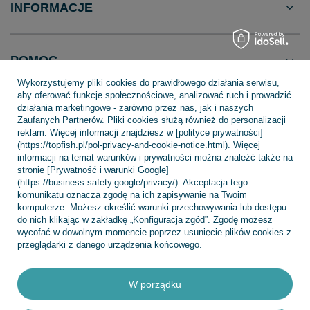
INFORMACJE
POMOC
Wykorzystujemy pliki cookies do prawidłowego działania serwisu,
aby oferować funkcje społecznościowe, analizować ruch i prowadzić
działania marketingowe - zarówno przez nas, jak i naszych
Zaufanych Partnerów. Pliki cookies służą również do personalizacji
reklam. Więcej informacji znajdziesz w [polityce prywatności]
+48 695 775 577
kontakt@topfish.pl
(https://topfish.pl/pol-privacy-and-cookie-notice.html). Więcej
TopFish Sp. z o.o. Sp.k
,
Klasztorna 38
,
83-400
Kościerzyna
informacji na temat warunków i prywatności można znaleźć także na
stronie [Prywatność i warunki Google]
(https://business.safety.google/privacy/). Akceptacja tego
komunikatu oznacza zgodę na ich zapisywanie na Twoim
komputerze. Możesz określić warunki przechowywania lub dostępu
W sklepie prezentujemy ceny brutto (z VAT).
do nich klikając w zakładkę „Konfiguracja zgód”. Zgodę możesz
wycofać w dowolnym momencie poprzez usunięcie plików cookies z
przeglądarki z danego urządzenia końcowego.
W porządku