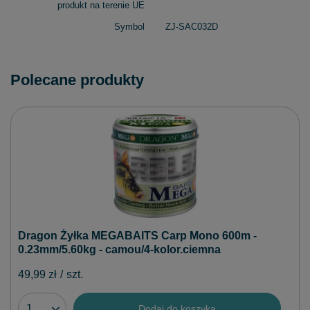
produkt na terenie UE
Symbol
ZJ-SAC032D
Polecane produkty
Dragon Żyłka MEGABAITS Carp Mono 600m -
0.23mm/5.60kg - camou/4-kolor.ciemna
49,99 zł
/
szt.
Dodaj do koszyka