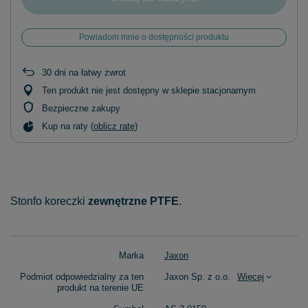
Powiadom mnie o dostępności produktu
30
dni na łatwy zwrot
Ten produkt nie jest dostępny w sklepie stacjonarnym
Bezpieczne zakupy
Kup na raty (
oblicz ratę
)
Stonfo koreczki
zewnętrzne PTFE
.
Marka
Jaxon
Podmiot odpowiedzialny za ten
Jaxon Sp. z o.o.
Więcej
produkt na terenie UE