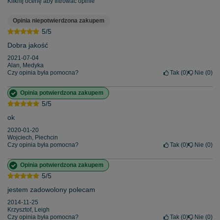
Kliknij ocenę aby filtrować opinie
Opinia niepotwierdzona zakupem
5/5
Dobra jakość
2021-07-04
Alan, Medyka
Czy opinia była pomocna?
Tak
0
Nie
0
Opinia potwierdzona zakupem
5/5
ok
2020-01-20
Wojciech, Piechcin
Czy opinia była pomocna?
Tak
0
Nie
0
Opinia potwierdzona zakupem
5/5
jestem zadowolony polecam
2014-11-25
Krzysztof, Leigh
Czy opinia była pomocna?
Tak
0
Nie
0