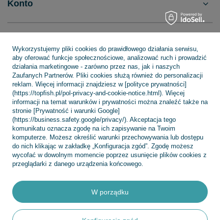
Konto
Regulaminy
Wykorzystujemy pliki cookies do prawidłowego działania serwisu,
aby oferować funkcje społecznościowe, analizować ruch i prowadzić
działania marketingowe - zarówno przez nas, jak i naszych
Zaufanych Partnerów. Pliki cookies służą również do personalizacji
INFORMACJE
reklam. Więcej informacji znajdziesz w [polityce prywatności]
(https://topfish.pl/pol-privacy-and-cookie-notice.html). Więcej
informacji na temat warunków i prywatności można znaleźć także na
stronie [Prywatność i warunki Google]
POMOC
(https://business.safety.google/privacy/). Akceptacja tego
komunikatu oznacza zgodę na ich zapisywanie na Twoim
komputerze. Możesz określić warunki przechowywania lub dostępu
do nich klikając w zakładkę „Konfiguracja zgód”. Zgodę możesz
wycofać w dowolnym momencie poprzez usunięcie plików cookies z
przeglądarki z danego urządzenia końcowego.
+48 695 775 577
kontakt@topfish.pl
TopFish Sp. z o.o. Sp.k
,
Klasztorna 38
,
83-400
Kościerzyna
W porządku