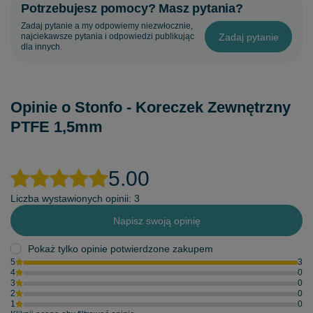
Potrzebujesz pomocy? Masz pytania?
Zadaj pytanie a my odpowiemy niezwłocznie,
Zadaj pytanie
najciekawsze pytania i odpowiedzi publikując
dla innych.
Opinie o Stonfo - Koreczek Zewnętrzny
PTFE 1,5mm
5.00
Liczba wystawionych opinii: 3
Napisz swoją opinię
Pokaż tylko opinie potwierdzone zakupem
5
3
4
0
3
0
2
0
1
0